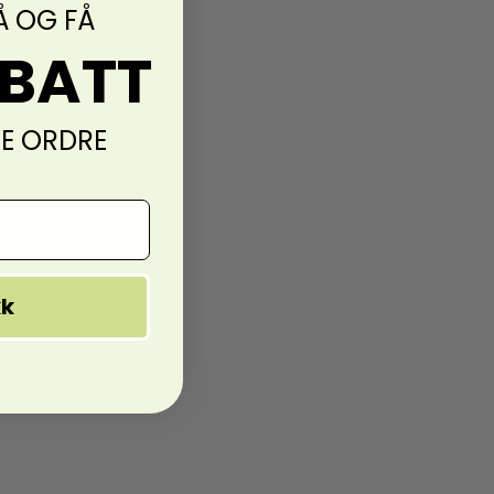
Å OG FÅ
ABATT
TE ORDRE
kk