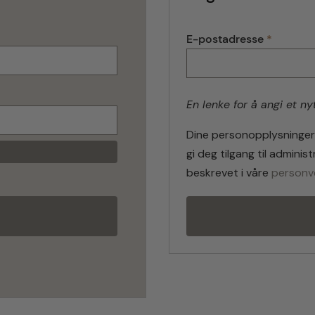
P
E-postadresse
*
å
k
r
e
En lenke for å angi et ny
v
d
Dine personopplysninger 
gi deg tilgang til admini
beskrevet i våre
personv