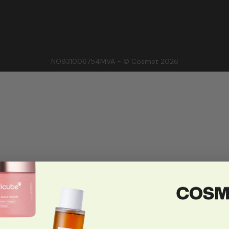
NO931006754MVA - © Cosmet 2026