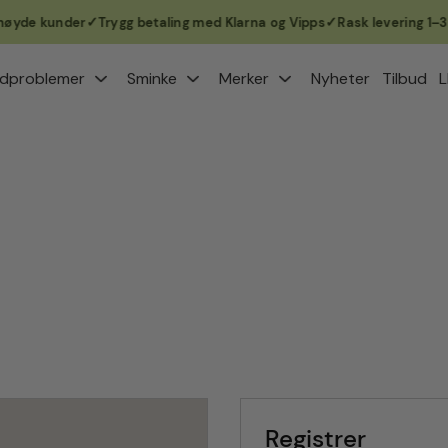
de kunder
Trygg betaling med Klarna og Vipps
Rask levering 1–3 vir
dproblemer
Sminke
Merker
Nyheter
Tilbud
L
Registrer