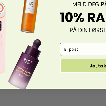
MELD DEG P
10% R
PÅ DIN FØRS
Email Address
Ja, ta