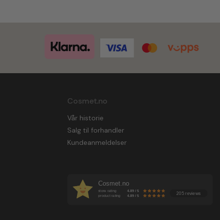
Cosmet.no
Vår historie
Salg til forhandler
Kundeanmeldelser
Cosmet.no
store rating
4.89 / 5
205 reviews
product rating
4.89 / 5