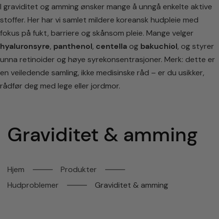
I graviditet og amming ønsker mange å unngå enkelte aktive
0
stoffer. Her har vi samlet mildere koreansk hudpleie med
fokus på fukt, barriere og skånsom pleie. Mange velger
Søk
etter:
hyaluronsyre
,
panthenol
,
centella
og
bakuchiol
, og styrer
unna retinoider og høye syrekonsentrasjoner. Merk: dette er
fra 499 kr
Trendsettere innen K-beauty i Norge
4,9 av 5 – tusenvis
en veiledende samling, ikke medisinske råd – er du usikker,
Hopp
rådfør deg med lege eller jordmor.
til
innhold
Graviditet & amming
Hjem
Produkter
Hudproblemer
Graviditet & amming