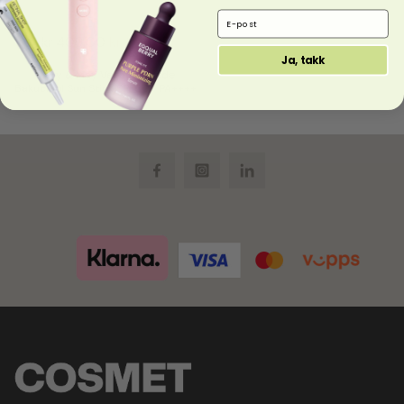
Email Address
kr
409,00
kr
306,75
Ja, takk
Mary & May Vegan Peptide
Bakuchiol Sun Stick SPF50+ PA++++
Facebook
Instagram
LinkedIn