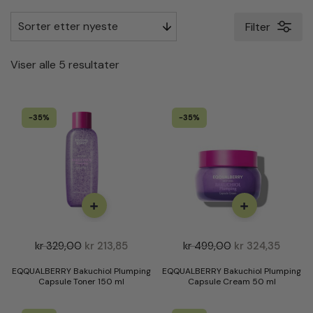
Filter
S
Viser alle 5 resultater
o
r
-35%
-35%
t
e
r
t
e
+
+
t
t
kr
329,00
kr
213,85
kr
499,00
kr
324,35
e
r
EQQUALBERRY Bakuchiol Plumping
EQQUALBERRY Bakuchiol Plumping
Capsule Toner 150 ml
Capsule Cream 50 ml
n
y