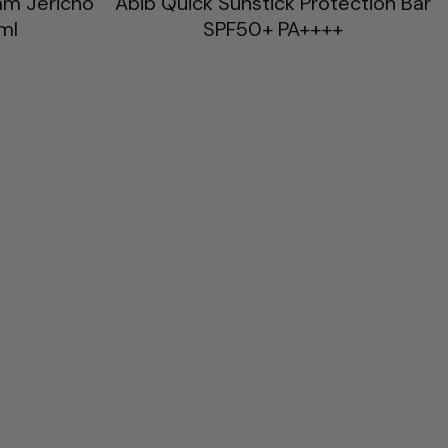
am Jericho
Abib Quick Sunstick Protection Bar
ml
SPF50+ PA++++