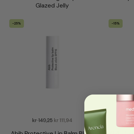
Glazed Jelly
-25%
-15%
kr
149,25
kr
111,94
kr
Abib Protective Lip Balm Block
Abib Jer