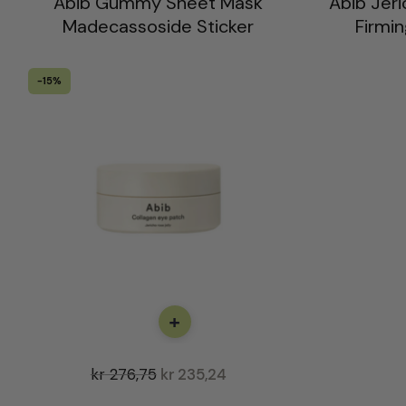
Abib Gummy Sheet Mask
Abib Jer
Madecassoside Sticker
Firmi
-15%
+
kr
276,75
kr
235,24