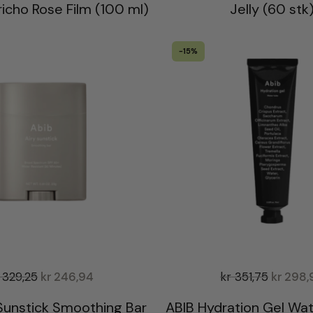
icho Rose Film (100 ml)
Jelly (60 stk
-15%
329,25
kr
246,94
kr
351,75
kr
298,
 Sunstick Smoothing Bar
ABIB Hydration Gel Wat