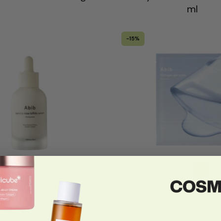
ml
-15%
+
306,75
kr
260,74
kr
74,25
kr
63,1
icho Rose Bifida Serum
Abib Gel Mask Sedu