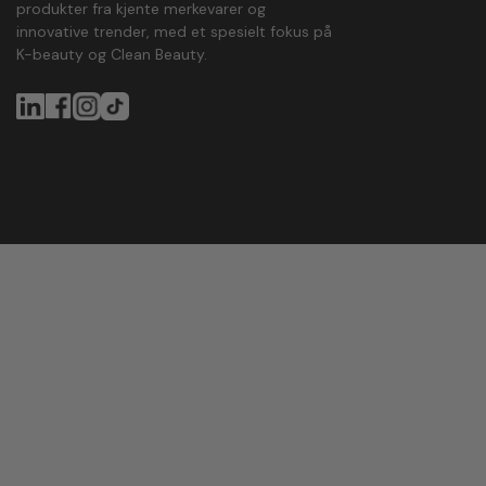
produkter fra kjente merkevarer og
innovative trender, med et spesielt fokus på
K-beauty og Clean Beauty.