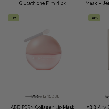
Glutathione Film 4 pk
Mask – Jer
-15%
-25%
kr
179,25
kr
152,36
kr
ABIB PDRN Collagen Lip Mask
ABIB Airy