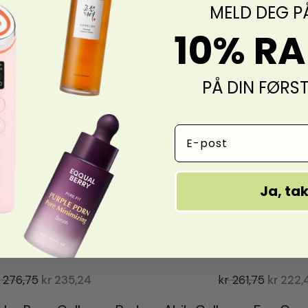
MELD DEG P
ming Drops 50 ml
10% R
-15%
PÅ DIN FØRS
Email Address
Ja, ta
276,75
kr
235,24
kr
261,75
kr
222,