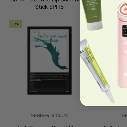
Stick SPF15
Fir
-15%
-15%
kr
66,75
kr
56,74
kr