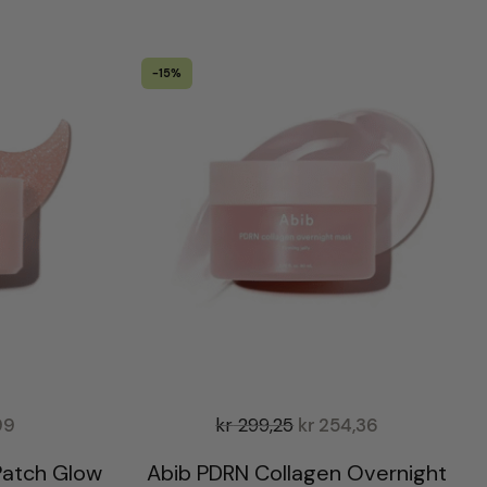
-15%
99
kr
299,25
kr
254,36
Patch Glow
Abib PDRN Collagen Overnight