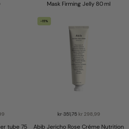
)
Mask Firming Jelly 80 ml
-15%
99
kr
351,75
kr
298,99
er tube 75
Abib Jericho Rose Créme Nutrition