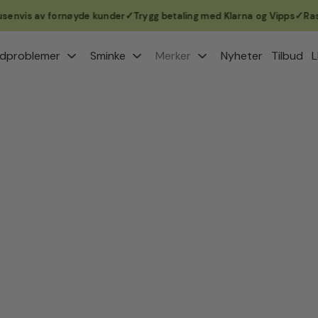
vis av fornøyde kunder
Trygg betaling med Klarna og Vipps
Rask lev
dproblemer
Sminke
Merker
Nyheter
Tilbud
L