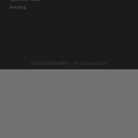
Betaling
NO931006754MVA - © Cosmet 2026