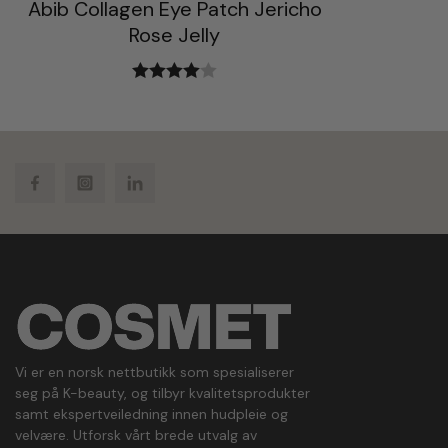
Abib Collagen Eye Patch Jericho
Rose Jelly
Vurdert
4.00
av 5
Facebook
Instagram
LinkedIn
Vi er en norsk nettbutikk som spesialiserer
seg på K-beauty, og tilbyr kvalitetsprodukter
samt ekspertveiledning innen hudpleie og
velvære. Utforsk vårt brede utvalg av