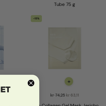
Tube 75 g
-15%
+
1
kr
74,25
kr
63,11
m Jelly
Abib Collagen Gel Mask Jericho