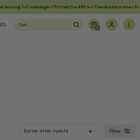
ering 1–3 virkedager
Fri frakt fra 499 kr
Trendsettere innen K-beaut
Søk
ED
etter:
0
Filter