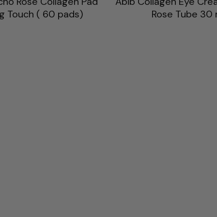
icho Rose Collagen Pad
Abib Collagen Eye Cre
ng Touch ( 60 pads)
Rose Tube 30 