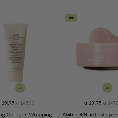
-15%
+
+
r
291,75
kr
247,99
kr
291,75
kr
247,
ting Collagen Wrapping
Abib PDRN Retinal Eye 