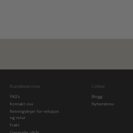
Kundeservice
Linker
FAQ’s
Blogg
Kontakt oss
Nyhetsbrev
Retningslinjer for refusjon
og retur
Frakt
Generelle vilkår