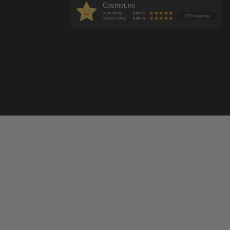
Cosmet.no
store rating
4.89 / 5
205 reviews
product rating
4.89 / 5