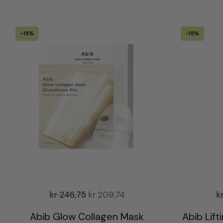
r
t
-15%
-15%
e
r
t
e
t
t
e
r
n
y
e
s
kr
246,75
kr
209,74
k
t
e
Abib Glow Collagen Mask
Abib Lif