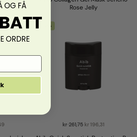
Å OG FÅ
Rose Jelly
ABATT
-25%
TE ORDRE
kk
49
kr
261,75
kr
196,31