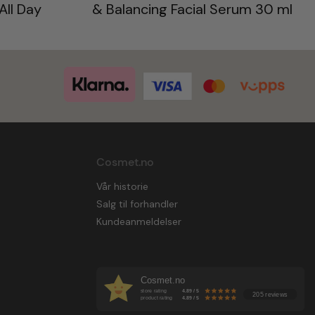
All Day
& Balancing Facial Serum 30 ml
Cosmet.no
Vår historie
Salg til forhandler
Kundeanmeldelser
Cosmet.no
store rating
4.89 / 5
205 reviews
product rating
4.89 / 5