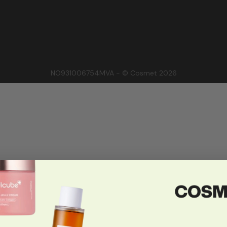
NO931006754MVA - © Cosmet 2026