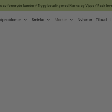
v fornøyde kunder
Trygg betaling med Klarna og Vipps
Rask levering
dproblemer
Sminke
Merker
Nyheter
Tilbud
L