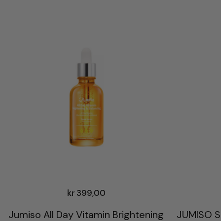
r
t
e
r
t
e
t
t
e
r
n
y
e
s
kr
399,00
t
e
Jumiso All Day Vitamin Brightening
JUMISO Sn