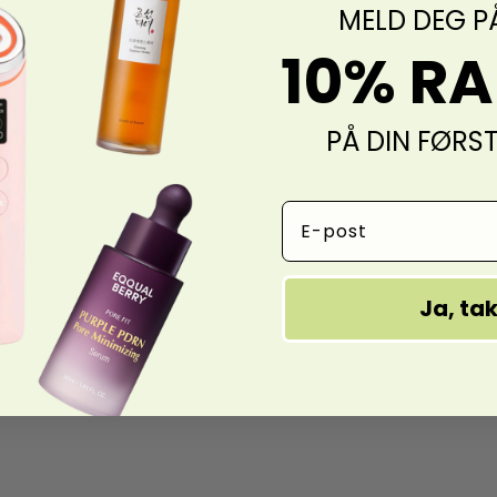
MELD DEG P
10% R
PÅ DIN FØRS
Email Address
Ja, ta