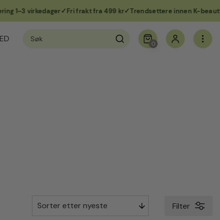
 1–3 virkedager
Fri frakt fra 499 kr
Trendsettere innen K-beauty i 
Søk
ED
etter:
0
Filter