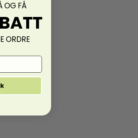
Å OG FÅ
ABATT
TE ORDRE
kk