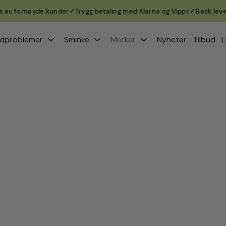
v fornøyde kunder
Trygg betaling med Klarna og Vipps
Rask levering
dproblemer
Sminke
Merker
Nyheter
Tilbud
L