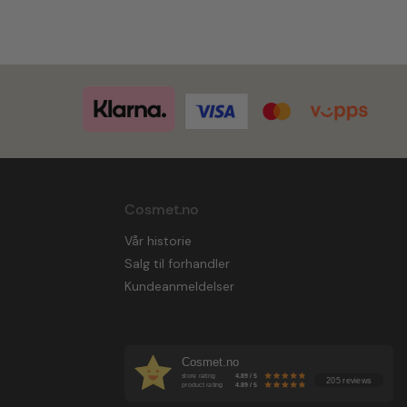
Cosmet.no
Vår historie
Salg til forhandler
Kundeanmeldelser
Cosmet.no
store rating
4.89 / 5
205 reviews
product rating
4.89 / 5