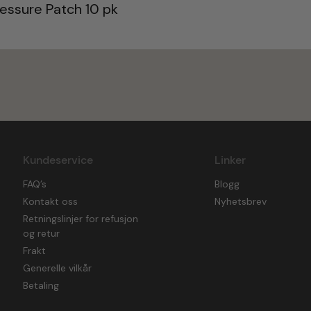
essure Patch 10 pk
Kundeservice
Linker
FAQ’s
Blogg
Kontakt oss
Nyhetsbrev
Retningslinjer for refusjon
og retur
Frakt
Generelle vilkår
Betaling