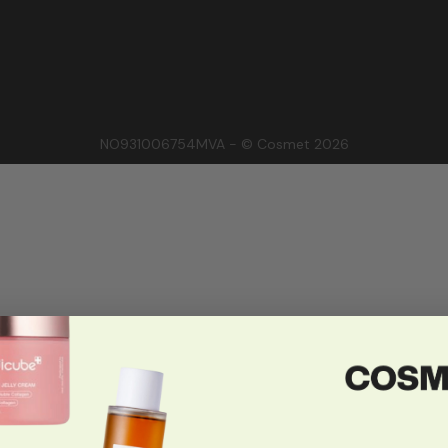
NO931006754MVA - © Cosmet 2026