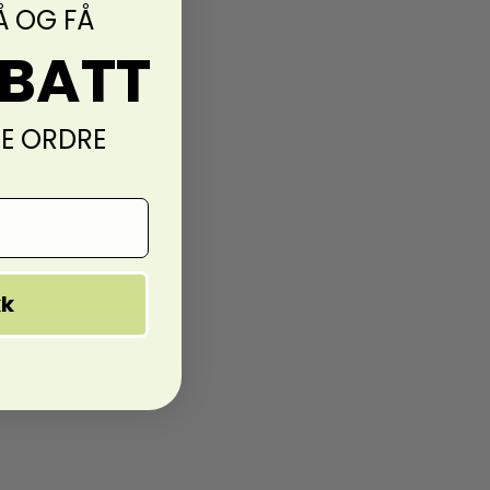
Å OG FÅ
ABATT
TE ORDRE
kk