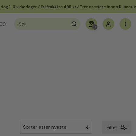
 1–3 virkedager
Fri frakt fra 499 kr
Trendsettere innen K-beauty i N
Søk
ED
etter:
0
Filter