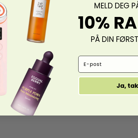
MELD DEG P
10% R
PÅ DIN FØRS
Email Address
Ja, ta