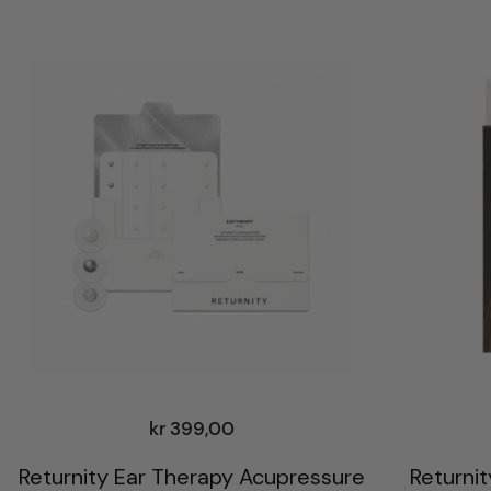
r
t
e
r
t
e
t
t
e
r
n
y
e
s
kr
399,00
t
e
Returnity Ear Therapy Acupressure
Returnit