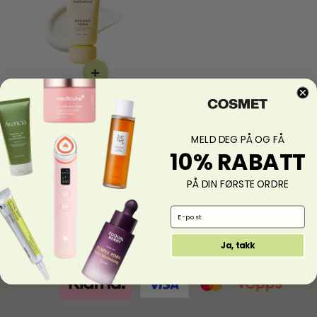
s
t
e
+
kr
549,00
kr
411,75
SHAISHAISHAI Banana PDRN Tone
MELD DEG PÅ OG FÅ
Up Sun Primer SPF50+ PA++++
10% RABATT
PÅ DIN FØRSTE ORDRE
Facebook
Instagram
LinkedIn
Email Address
Ja, takk