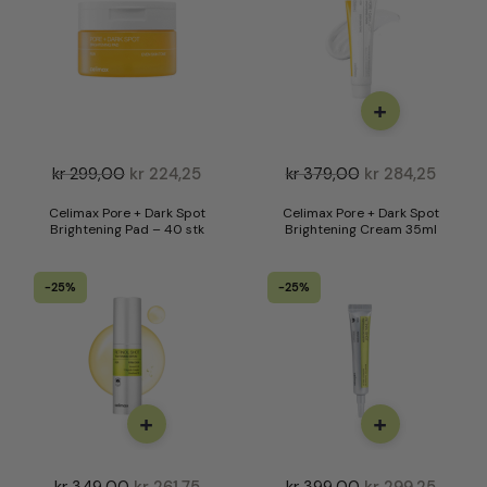
s
t
e
+
kr
299,00
kr
224,25
kr
379,00
kr
284,25
Celimax Pore + Dark Spot
Celimax Pore + Dark Spot
Brightening Pad – 40 stk
Brightening Cream 35ml
-25%
-25%
+
+