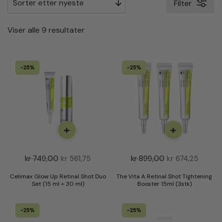
Filter
S
Viser alle 9 resultater
o
r
-25%
-25%
t
e
r
t
e
+
+
t
t
kr
749,00
kr
561,75
kr
899,00
kr
674,25
e
r
Celimax Glow Up Retinal Shot Duo
The Vita A Retinal Shot Tightening
Set (15 ml + 30 ml)
Booster 15ml (3stk)
n
y
-25%
-25%
e