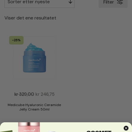
Filter
Viser det ene resultatet
-25%
kr
329,00
kr
246,75
Medicube Hyaluronic Ceramide
Jelly Cream 50ml