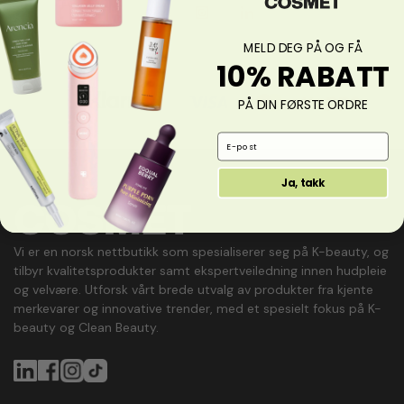
Facebook
Instagram
LinkedIn
MELD DEG PÅ OG FÅ
10% RABATT
PÅ DIN FØRSTE ORDRE
Email Address
Ja, takk
Vi er en norsk nettbutikk som spesialiserer seg på K-beauty, og
tilbyr kvalitetsprodukter samt ekspertveiledning innen hudpleie
og velvære. Utforsk vårt brede utvalg av produkter fra kjente
merkevarer og innovative trender, med et spesielt fokus på K-
beauty og Clean Beauty.