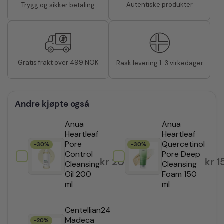
Autentiske produkter
Trygg og sikker betaling
Gratis frakt over 499 NOK
Rask levering 1-3 virkedager
Andre kjøpte også
Anua
Anua
Heartleaf
Heartleaf
Pore
Quercetinol
-30%
-30%
Control
Pore Deep
kr
209,30
kr
1
Cleansing
Cleansing
Oil 200
Foam 150
ml
ml
Centellian24
Madeca
-20%