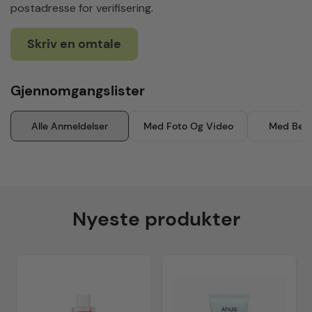
postadresse for verifisering.
Skriv en omtale
Gjennomgangslister
Alle Anmeldelser
Med Foto Og Video
Med Besk
Nyeste produkter