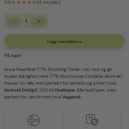
★
★
★
★
★
5.0
(4 omtaler)
-
+
Anua
Heartleaf
77%
Soothing
Legg i handlekurv
Toner
250
På lager
ml
antall
Anua Heartleaf 77% Soothing Toner roer ned og gir
huden fuktighet med 77% Houttuynia Cordata-ekstrakt.
Passer for alle, men perfekt for sensitiv og irritert hud.
Innhold (ml/gr)
: 250 ml
Hudtype:
Alle hudtyper, men
perfekt for tørr/irritert hud
Vegansk