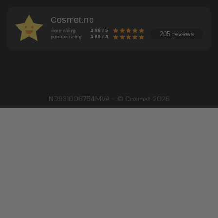
Cosmet.no
store rating
4.89 / 5
205 reviews
product rating
4.89 / 5
NO931006754MVA - © Cosmet 2026