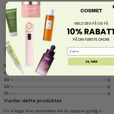
MELD DEG PÅ OG FÅ
Produktanmeldelser
10% RABAT
PÅ DIN FØRSTE ORDRE
★
★
★
★
★
Email Address
5.0
fra 4 vurderinger
Ja, takk
5.0
★
4
4.0
★
0
3.0
★
0
2.0
★
0
1.0
★
0
Vurder dette produktet
For å legge til en anmeldelse må du oppgi en gyldig e-