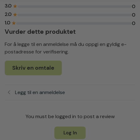
3.0
★
0
2.0
★
0
1.0
★
0
Vurder dette produktet
For å legge til en anmeldelse må du oppgi en gyldig e-
postadresse for verifisering.
Skriv en omtale
Legg til en anmeldelse
You must be logged in to post a review
Log In