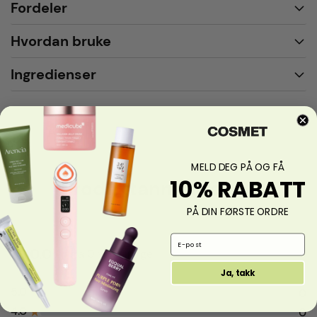
Fordeler
Hvordan bruke
Ingredienser
MELD DEG PÅ OG FÅ
10% RABATT
Produktanmeldelser
PÅ DIN FØRSTE ORDRE
Email Address
0.0
fra 0 vurderinger
Ja, takk
5.0
★
0
4.0
★
0