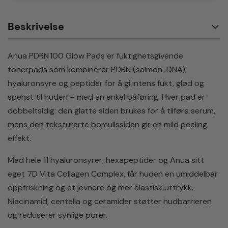
Beskrivelse
Anua PDRN 100 Glow Pads er fuktighetsgivende
tonerpads som kombinerer PDRN (salmon-DNA),
hyaluronsyre og peptider for å gi intens fukt, glød og
spenst til huden – med én enkel påføring. Hver pad er
dobbeltsidig: den glatte siden brukes for å tilføre serum,
mens den teksturerte bomullssiden gir en mild peeling
effekt.
Med hele 11 hyaluronsyrer, hexapeptider og Anua sitt
eget 7D Vita Collagen Complex, får huden en umiddelbar
oppfriskning og et jevnere og mer elastisk uttrykk.
Niacinamid, centella og ceramider støtter hudbarrieren
og reduserer synlige porer.