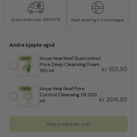
Gratis frakt over 499 NOK
Rask levering 1-3 virkedager
Andre kjøpte også
Anua Heartleaf Quercetinol
-30%
Pore Deep Cleansing Foam
kr
153,30
150 ml
Anua Heartleaf Pore
-30%
Control Cleansing Oil 200
kr
209,30
ml
Velg produkter over