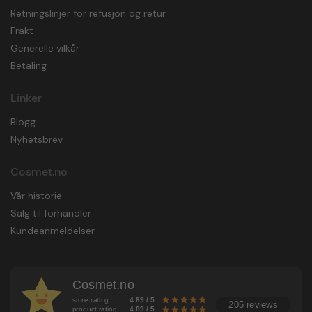
Retningslinjer for refusjon og retur
Frakt
Generelle vilkår
Betaling
Linker
Blogg
Nyhetsbrev
Cosmet.no
Vår historie
Salg til forhandler
Kundeanmeldelser
Cosmet.no
store rating
4.89 / 5
205 reviews
product rating
4.89 / 5