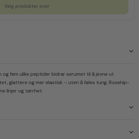
Velg produkter over
og fem ulike peptider bidrar serumet til å jevne ut
et, glattere og mer elastisk – uten å føles tung. Rosehip-
e linjer og tørrhet.