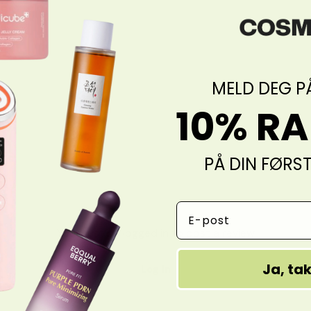
MELD DEG P
10% R
PÅ DIN FØRS
Email Address
You must be logged in to post a review
Ja, ta
Log In