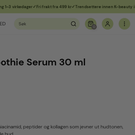
3 virkedager
Fri frakt fra 499 kr
Trendsettere innen K-beauty i Nor
Søk
ED
etter:
0
othie Serum 30 ml
niacinamid, peptider og kollagen som jevner ut hudtonen,
de hud.