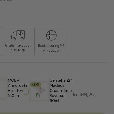
Gratis frakt over
Rask levering 1-3
499 NOK
virkedager
MOEV
Centellian24
Annurcatin
-20%
Madeca
kr
399,00
Hair Tonic
Cream Time
5
kr
199,20
150 ml
Reverse
50ml