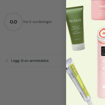
5.0
★
4.0
★
0.0
3.0
★
fra 0 vurderinger
2.0
★
1.0
★
Legg til en anmeldelse