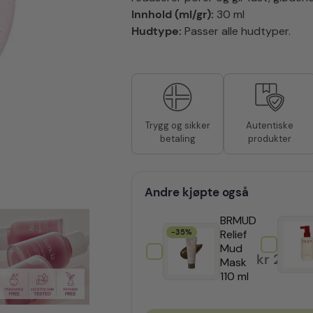
Innhold (ml/gr):
30 ml
Hudtype:
Passer alle hudtyper.
Autentiske
Trygg og sikker
produkter
betaling
Andre kjøpte også
BRMUD
-35%
Relief
Mud
kr
226,8
Mask
110 ml