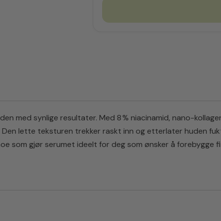
den med synlige resultater. Med 8 % niacinamid, nano-kollagen 
en lette teksturen trekker raskt inn og etterlater huden fukt
noe som gjør serumet ideelt for deg som ønsker å forebygge fin