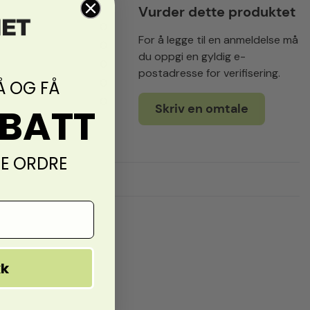
Vurder dette produktet
0
For å legge til en anmeldelse må
0
du oppgi en gyldig e-
0
postadresse for verifisering.
0
Å OG FÅ
0
ABATT
Skriv en omtale
TE ORDRE
kk