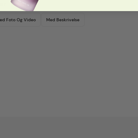
er
ed Foto Og Video
Med Beskrivelse