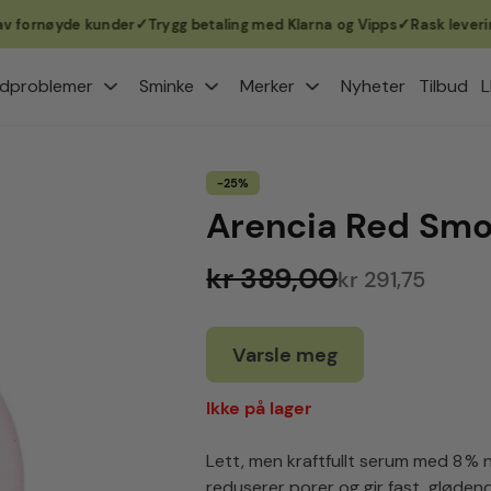
ornøyde kunder
Trygg betaling med Klarna og Vipps
Rask levering 1–
dproblemer
Sminke
Merker
Nyheter
Tilbud
L
-25%
Arencia Red Smo
kr 389,00
kr 291,75
Varsle meg
Ikke på lager
Lett, men kraftfullt serum med 8 % 
reduserer porer og gir fast, gløden