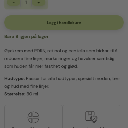
-
+
Centellian24
360°
Shot
PDRN
Legg i handlekurv
Lifting
Eye
Bare 9 igjen på lager
Cream
antall
Øyekrem med PDRN, retinol og centella som bidrar til å
redusere fine linjer, mørke ringer og hevelser samtidig
som huden får mer fasthet og glød.
Hudtype:
Passer for alle hudtyper, spesielt moden, tørr
og hud med fine linjer.
Størrelse:
30 ml