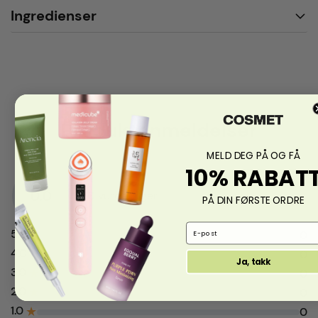
Ingredienser
Produktanmeldelser
MELD DEG PÅ OG FÅ
10% RABAT
0.0
fra 0 vurderinger
PÅ DIN FØRSTE ORDRE
Email Address
5.0
★
0
4.0
★
0
Ja, takk
3.0
★
0
2.0
★
0
1.0
★
0