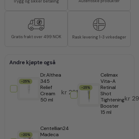
Autentiske produkter
Trygg og sikker betaling
Gratis frakt over 499 NOK
Rask levering 1-3 virkedager
Andre kjøpte også
Dr.Althea
Celimax
345
Vita-A
-25%
Relief
Retinal
-25%
kr
261,75
Cream
Shot
kr
29
50 ml
Tightening
Booster
15 ml
Centellian24
Madeca
-20%