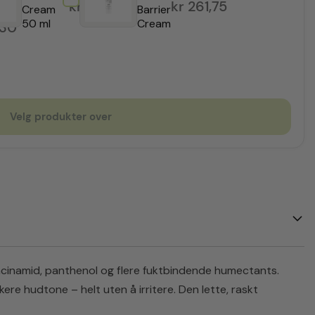
kr
261,75
kr
261,75
Cream
Barrier
50 ml
Cream
,30
Velg produkter over
iacinamid, panthenol og flere fuktbindende humectants.
ere hudtone – helt uten å irritere. Den lette, raskt