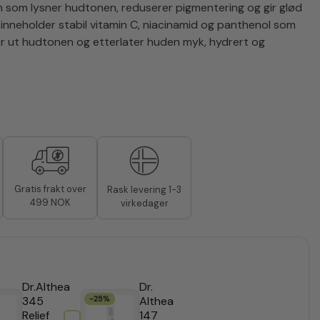
um som lysner hudtonen, reduserer pigmentering og gir glød
n inneholder stabil vitamin C, niacinamid og panthenol som
r ut hudtonen og etterlater huden myk, hydrert og
Gratis frakt over
Rask levering 1-3
499 NOK
virkedager
Dr.Althea
Dr.
345
-25%
Althea
Relief
147