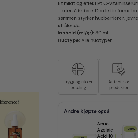
Et mildt og effektivt C-vitaminser
– uten å irritere. Den lette formele
sammen styrker hudbarrieren, jevne
strålende.
Innhold (ml/gr):
30 ml
Hudtype:
Alle hudtyper
Autentiske
Trygg og sikker
produkter
betaling
Andre kjøpte også
Anua
Azelaic
-25%
Acid 10