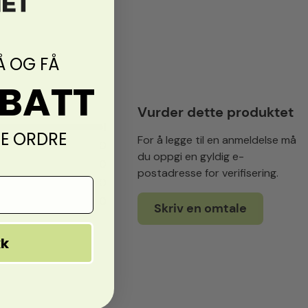
Å OG FÅ
ABATT
Vurder dette produktet
1
TE ORDRE
For å legge til en anmeldelse må
0
du oppgi en gyldig e-
0
postadresse for verifisering.
0
0
Skriv en omtale
kk