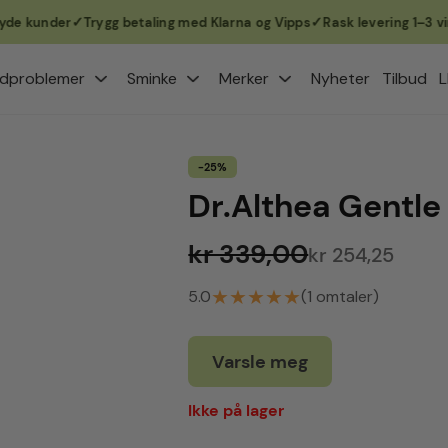
kunder
Trygg betaling med Klarna og Vipps
Rask levering 1–3 virked
dproblemer
Sminke
Merker
Nyheter
Tilbud
L
-25%
Dr.Althea Gentl
kr 339,00
kr 254,25
★
★
★
★
★
5.0
(1 omtaler)
Varsle meg
Ikke på lager