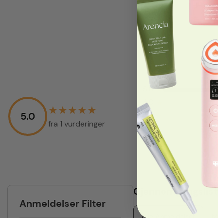
5.0
★
4.0
★
★
★
★
★
★
5.0
3.0
★
fra 1 vurderinger
2.0
★
1.0
★
Gjennomgangslist
Anmeldelser Filter
Alle Anmeldelser
M