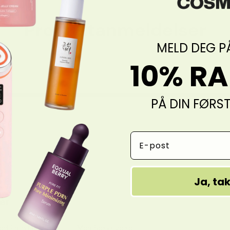
Produktanmeldelser
MELD DEG P
10% R
PÅ DIN FØRS
Email Address
Ja, ta
er
ed Foto Og Video
Med Beskrivelse