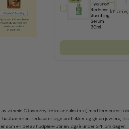
-30%
Hyaluron
Redness
kr
349
Soothing
Serum
30ml
m av vitamin C (ascorbyl tetraisopalmitate) med fermentert n
udbarrieren, reduserer pigmentflekker og gir en jevnere, frisk
ler som en del av hudpleierutinen, også under SPF om dagen.