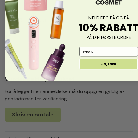
MELD DEG PÅ OG FÅ
0.0
fra 0 vurderinger
10% RABAT
5.0
★
0
PÅ DIN FØRSTE ORDRE
4.0
★
0
Email Address
3.0
★
0
2.0
★
0
Ja, takk
1.0
★
0
Vurder dette produktet
For å legge til en anmeldelse må du oppgi en gyldig e-
postadresse for verifisering.
Skriv en omtale