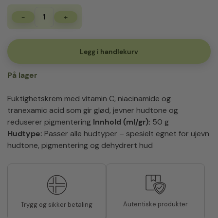
-
+
Eqqualberry
Vitamin
Illuminating
Cream
Legg i handlekurv
50ml
antall
På lager
Fuktighetskrem med vitamin C, niacinamide og
tranexamic acid som gir glød, jevner hudtone og
reduserer pigmentering
Innhold (ml/gr):
50 g
Hudtype:
Passer alle hudtyper – spesielt egnet for ujevn
hudtone, pigmentering og dehydrert hud
Autentiske produkter
Trygg og sikker betaling