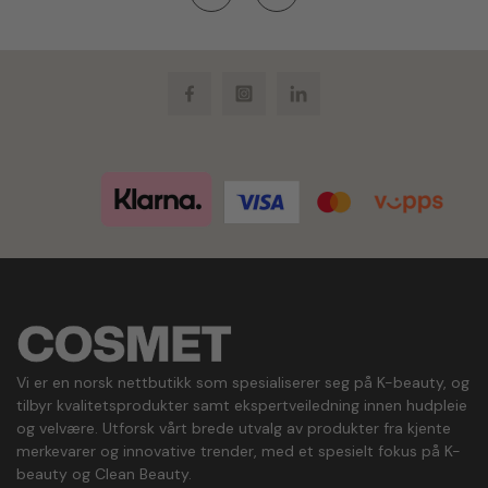
Facebook
Instagram
LinkedIn
Vi er en norsk nettbutikk som spesialiserer seg på K-beauty, og
tilbyr kvalitetsprodukter samt ekspertveiledning innen hudpleie
og velvære. Utforsk vårt brede utvalg av produkter fra kjente
merkevarer og innovative trender, med et spesielt fokus på K-
beauty og Clean Beauty.