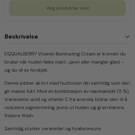
Velg produkter over
Beskrivelse
EQQUALBERRY Vitamin Illuminating Cream er kremen du
bruker når huden føles matt, ujevn eller mangler glød –
og du vil se forskjell.
Denne jobber aktivt med hudtonen din samtidig som den
gir masse fukt. Med en kombinasjon av niacinamide (5 %),
tranexamic acid og vitamin C fra acerola, bidrar den til å
redusere pigmentering, jevne ut huden og gi en klarere,
friskere finish.
Samtidig styrker ceramider og hyaluronsyre