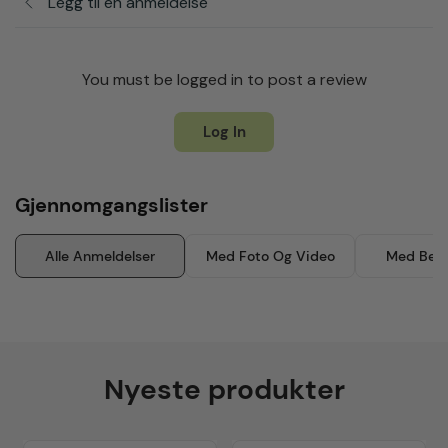
Legg til en anmeldelse
You must be logged in to post a review
Log In
Gjennomgangslister
Alle Anmeldelser
Med Foto Og Video
Med Besk
Nyeste produkter