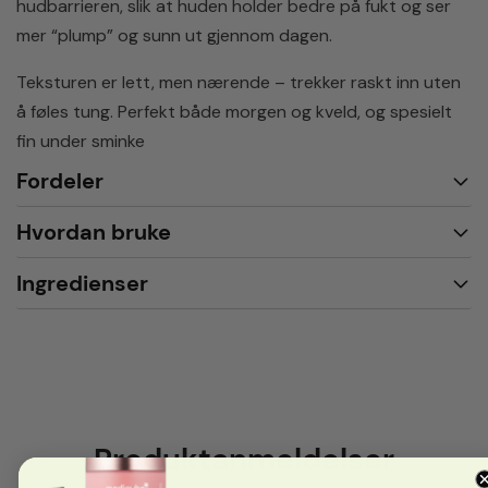
hudbarrieren, slik at huden holder bedre på fukt og ser
mer “plump” og sunn ut gjennom dagen.
Teksturen er lett, men nærende – trekker raskt inn uten
å føles tung. Perfekt både morgen og kveld, og spesielt
fin under sminke
Fordeler
Hvordan bruke
Ingredienser
Produktanmeldelser