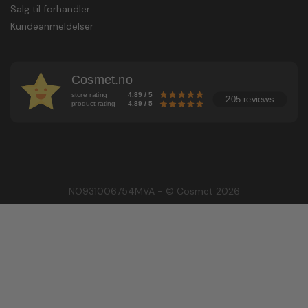
Salg til forhandler
Kundeanmeldelser
Cosmet.no
store rating
4.89 / 5
205 reviews
product rating
4.89 / 5
NO931006754MVA - © Cosmet 2026