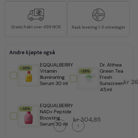
Gratis frakt over 499 NOK
Rask levering 1-3 virkedager
Andre kjøpte også
EQQUALBERRY
Dr. Althea
-35%
Vitamin
Green Tea
-25%
Illuminating
Fresh
kr
298,35
kr
26
Serum 30 ml
Sunscreen
45 ml
EQQUALBERRY
-35%
NAD+ Peptide
Boosting
kr
304,85
Serum 30 ml