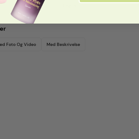
Log In
er
ed Foto Og Video
Med Beskrivelse