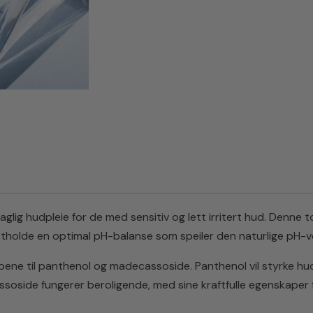
lig hudpleie for de med sensitiv og lett irritert hud. Denne ton
ttholde en optimal pH-balanse som speiler den naturlige pH-ve
ene til panthenol og madecassoside. Panthenol vil styrke hude
cassoside fungerer beroligende, med sine kraftfulle egenskape