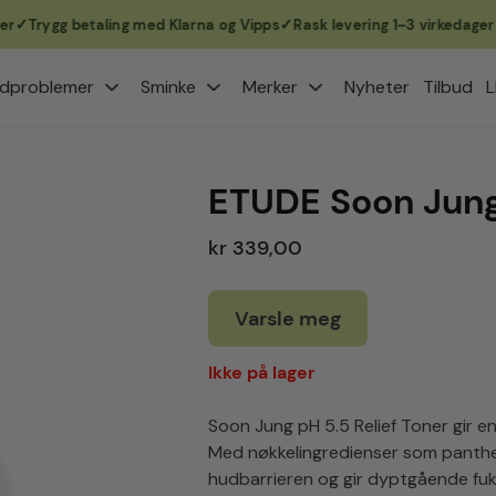
rygg betaling med Klarna og Vipps
Rask levering 1–3 virkedager
Fri
dproblemer
Sminke
Merker
Nyheter
Tilbud
L
ETUDE Soon Jung 
kr 339,00
Varsle meg
Ikke på lager
Soon Jung pH 5.5 Relief Toner gir en
Med nøkkelingredienser som panth
hudbarrieren og gir dyptgående fuk