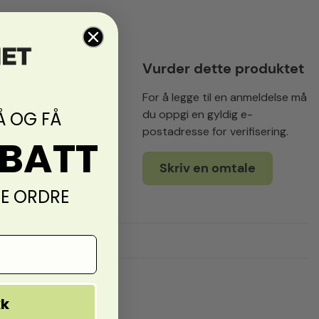
Vurder dette produktet
0
For å legge til en anmeldelse må
0
du oppgi en gyldig e-
Å OG FÅ
0
postadresse for verifisering.
ABATT
0
0
Skriv en omtale
TE ORDRE
kk