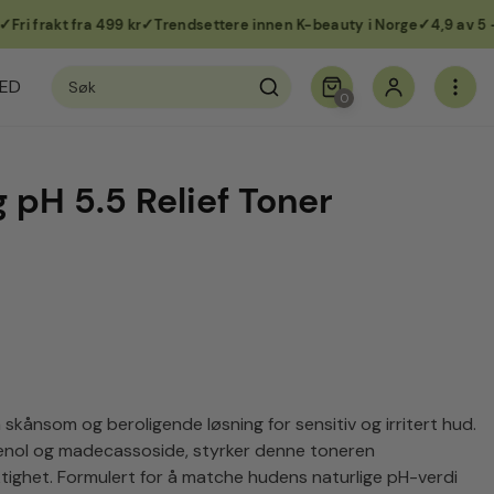
 frakt fra 499 kr
Trendsettere innen K-beauty i Norge
4,9 av 5 – tu
Søk
ED
etter:
0
pH 5.5 Relief Toner
 skånsom og beroligende løsning for sensitiv og irritert hud.
enol og madecassoside, styrker denne toneren
tighet. Formulert for å matche hudens naturlige pH-verdi