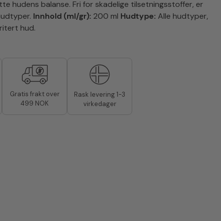
tte hudens balanse. Fri for skadelige tilsetningsstoffer, er
 hudtyper.
Innhold (ml/gr):
200 ml
Hudtype:
Alle hudtyper,
rritert hud.
Gratis frakt over
Rask levering 1-3
499 NOK
virkedager