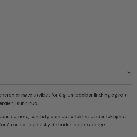
eren er nøye utviklet for å gi umiddelbar lindring og ro til
rdien i sunn hud.
ns barriere, samtidig som det effektivt binder fuktighet i
r for å roe ned og beskytte huden mot skadelige