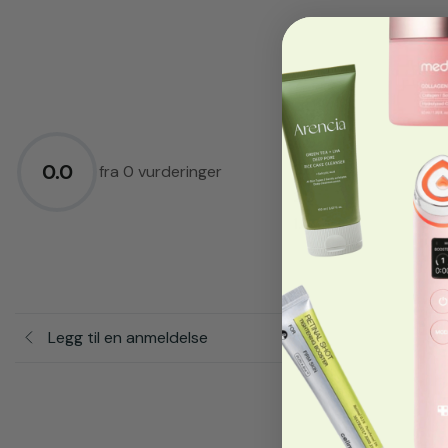
5.0
★
4.0
★
0.0
3.0
★
fra 0 vurderinger
2.0
★
1.0
★
Legg til en anmeldelse