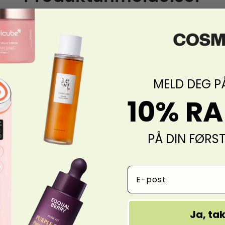
MELD DEG P
10% R
PÅ DIN FØRS
Email Address
You must be logged in to post a review
Ja, ta