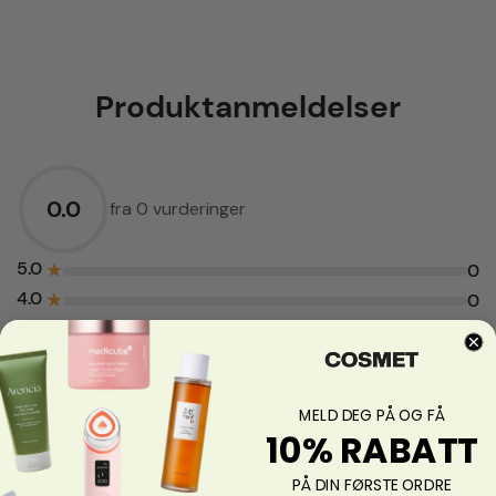
Produktanmeldelser
0.0
fra 0 vurderinger
5.0
★
0
4.0
★
0
3.0
★
0
2.0
★
0
1.0
★
0
MELD DEG PÅ OG FÅ
Vurder dette produktet
10% RABATT
For å legge til en anmeldelse må du oppgi en gyldig e-
PÅ DIN FØRSTE ORDRE
postadresse for verifisering.