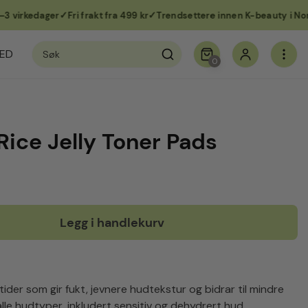
rkedager
Fri frakt fra 499 kr
Trendsettere innen K-beauty i Norge
Søk
ED
etter:
0
ice Jelly Toner Pads
Legg i handlekurv
der som gir fukt, jevnere hudtekstur og bidrar til mindre
 alle hudtyper, inkludert sensitiv og dehydrert hud.