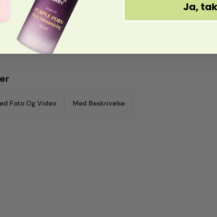
Ja, ta
You must be logged in to post a review
Log In
er
ed Foto Og Video
Med Beskrivelse