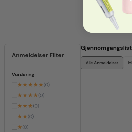
Gjennomgangslist
Anmeldelser Filter
Alle Anmeldelser
M
Vurdering
★★★★★
(0)
★★★★
(0)
★★★
(0)
★★
(0)
★
(0)