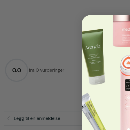
5.0
★
4.0
★
0.0
3.0
★
fra 0 vurderinger
2.0
★
1.0
★
Legg til en anmeldelse