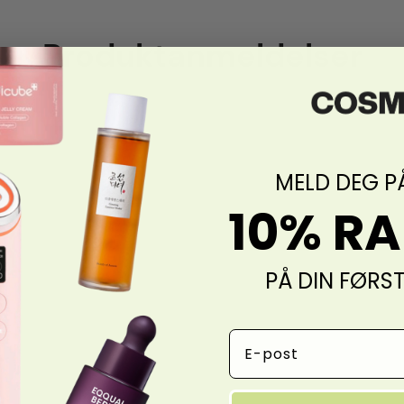
Produktanmeldelser
MELD DEG P
10% R
PÅ DIN FØRS
Email Address