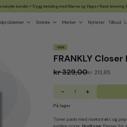
yde kunder
Trygg betaling med Klarna og Vipps
Rask levering 1–3 vi
dproblemer
Sminke
Merker
Nyheter
Tilbud
L
-35%
FRANKLY Closer R
kr 329,00
kr 213,85
-
+
FRANKLY
Closer
Rice
På lager
Jelly
Toner
Toner pads med risekstrakt og pepti
Pads
synlige porer.
Hudtype
: Passer for
antall