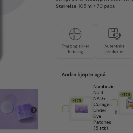
Størrelse
: 105 ml / 70 pads
Autentiske
Trygg og sikker
produkter
betaling
Andre kjøpte også
Numbuzin
No.9
-35%
NAD+
-25%
Collagen
Under
kr
201,
Eye
Patches
(5 stk)