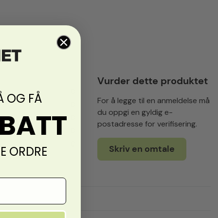
Vurder dette produktet
0
Å OG FÅ
For å legge til en anmeldelse må
0
ABATT
du oppgi en gyldig e-
0
postadresse for verifisering.
0
0
Skriv en omtale
TE ORDRE