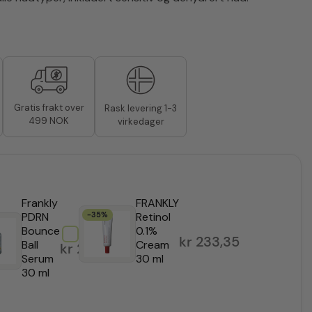
Gratis frakt over
Rask levering 1-3
499 NOK
virkedager
Frankly
FRANKLY
PDRN
-35%
Retinol
Bounce
0.1%
kr
233,35
Ball
Cream
kr
259,35
Serum
30 ml
75
30 ml