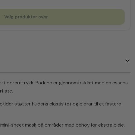
Velg produkter over
ffinert poreuttrykk. Padene er gjennomtrukket med en essens
flate.
ptider støtter hudens elastisitet og bidrar til et fastere
n mini-sheet mask på områder med behov for ekstra pleie.