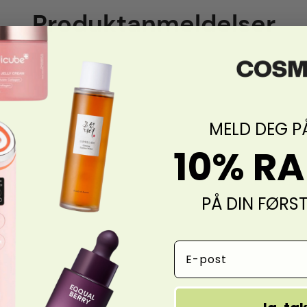
Produktanmeldelser
MELD DEG P
10% R
PÅ DIN FØRS
Email Address