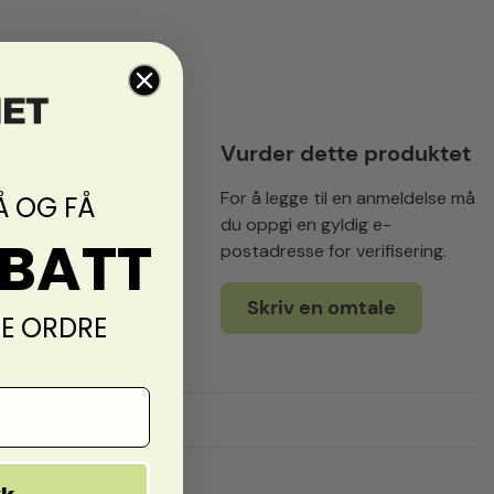
Vurder dette produktet
0
For å legge til en anmeldelse må
Å OG FÅ
0
du oppgi en gyldig e-
0
ABATT
postadresse for verifisering.
0
0
Skriv en omtale
TE ORDRE