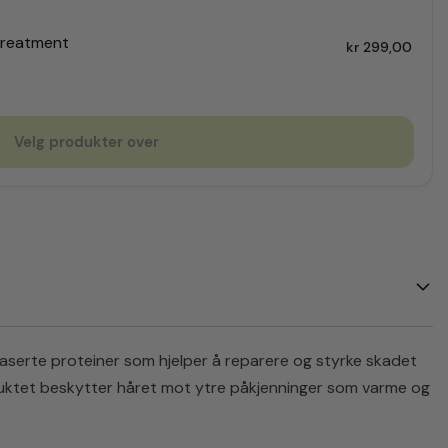
 Treatment
kr
299,00
Velg produkter over
aserte proteiner som hjelper å reparere og styrke skadet
Produktet beskytter håret mot ytre påkjenninger som varme og