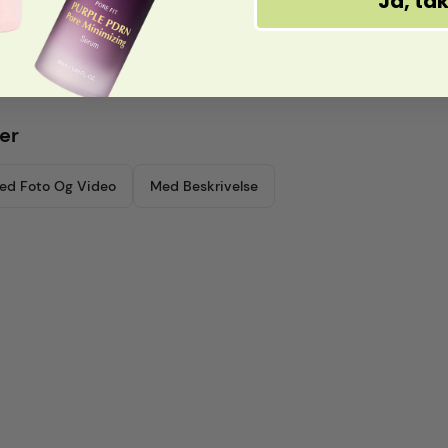
Ja, ta
You must be logged in to post a review
Log In
er
ed Foto Og Video
Med Beskrivelse