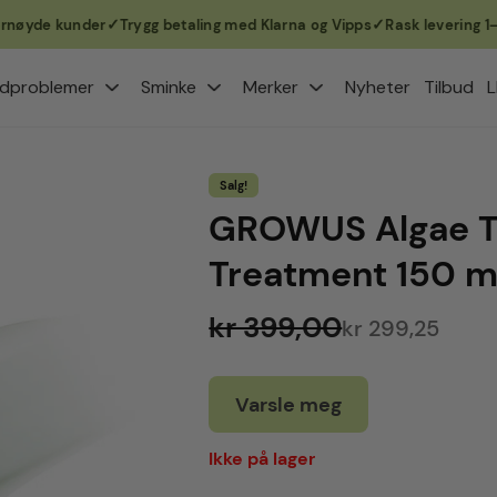
yde kunder
Trygg betaling med Klarna og Vipps
Rask levering 1–3 vi
dproblemer
Sminke
Merker
Nyheter
Tilbud
L
Salg!
GROWUS Algae T
Treatment 150 m
kr 399,00
kr 299,25
Varsle meg
Ikke på lager