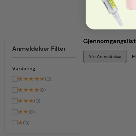
Gjennomgangslist
Anmeldelser Filter
Alle Anmeldelser
M
Vurdering
★★★★★
(0)
★★★★
(0)
★★★
(0)
★★
(0)
★
(0)