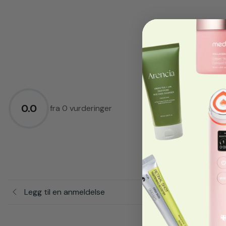
5.0
★
4.0
★
0.0
3.0
★
fra 0 vurderinger
2.0
★
1.0
★
Legg til en anmeldelse