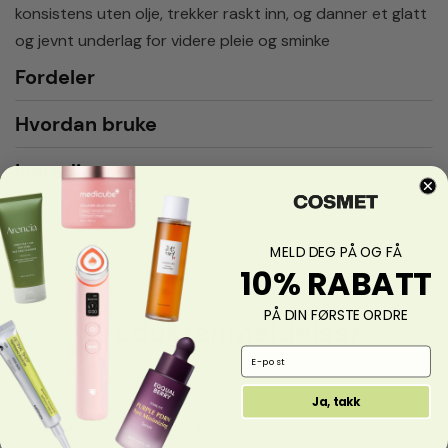
konsistens uten olje, trekker raskt inn, og danner et glatt
og jevnt underlag for videre pleie og sminke
Fordeler
Hvordan bruke
Ingredienser
MELD DEG PÅ OG FÅ
10% RABATT
PÅ DIN FØRSTE ORDRE
Produktanmeldelser
Email Address
Ja, takk
0.0
fra 0 vurderinger