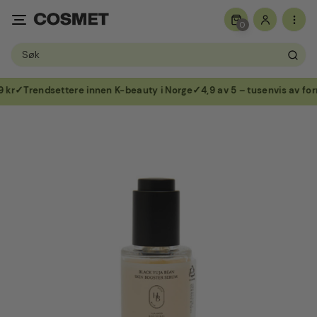
0
Søk
etter:
kr
Trendsettere innen K-beauty i Norge
4,9 av 5 – tusenvis av for
Hopp
til
innhold