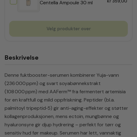
kr
359,00
Centella Ampoule 30 ml
Velg produkter over
Beskrivelse
Denne fuktbooster-serumen kombinerer Yuja-vann
(236 000 ppm) og svart soyabønnekstrakt
(108 000 ppm) med AAFerm™ fra fermentert artemisia
for en kraftfull og mild oppfriskning. Peptider (bl.a.
palmitoyl tripeptid‑5) gir anti-aging-effekter og støtter
kollagenproduksjonen, mens ectoin, mungbønne og
hyaluronsyre gir djup hydrering – perfekt for tørr og
sensitiv hud før makeup. Serumen har lett, vannaktig