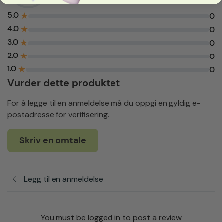
5.0
★
0
4.0
★
0
3.0
★
0
2.0
★
0
1.0
★
0
Vurder dette produktet
For å legge til en anmeldelse må du oppgi en gyldig e-
postadresse for verifisering.
Skriv en omtale
Legg til en anmeldelse
You must be logged in to post a review