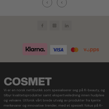
Facebook
Instagram
LinkedIn
Vi er en norsk nettbutikk som spesialiserer seg på K-beauty, og
tilbyr kvalitetsprodukter samt ekspertveiledning innen hudpleie
og velvære. Utforsk vårt brede utvalg av produkter fra kjente
merkevarer og innovative trender, med et spesielt fokus på K-