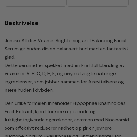
Beskrivelse
Jumiso All day Vitamin Brightening and Balancing Facial
Serum gir huden din en balansert hud med en fantastisk
glød.
Dette serumet er spekket med en kraftfull blanding av
vitaminer A, B, C, D, E, K, og nøye utvalgte naturlige
ingredienser, som jobber sammen for å revitalisere og
nære huden i dybden.
Den unike formelen inneholder Hippophae Rhamnoides
Fruit Extract, kjent for sine reparende og
fuktighetsgivende egenskaper, sammen med Niacinamid
som effektivt reduserer rødhet og gir en jevnere
hudtone. Sodium Hyaluronate og Glycerin sørger for