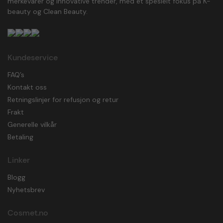
merkevarer og innovative trender, med et spesielt fokus på K-
beauty og Clean Beauty.
Kundeservice
FAQ’s
Kontakt oss
Retningslinjer for refusjon og retur
Frakt
Generelle vilkår
Betaling
Linker
Blogg
Nyhetsbrev
Cosmet.no