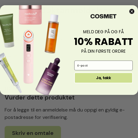
Produktanmeldelser
MELD DEG PÅ OG FÅ
10% RABATT
0.0
fra 0 vurderinger
PÅ DIN FØRSTE ORDRE
5.0
★
0
4.0
★
Email Address
0
3.0
★
0
Ja, takk
2.0
★
0
1.0
★
0
Vurder dette produktet
For å legge til en anmeldelse må du oppgi en gyldig e-
postadresse for verifisering.
Skriv en omtale