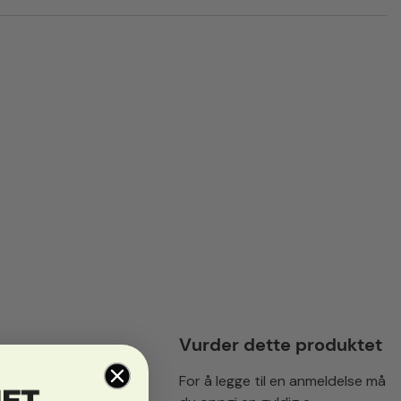
Vurder dette produktet
0
For å legge til en anmeldelse må
0