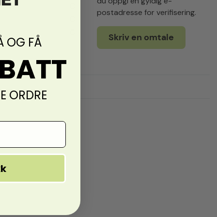
du oppgi en gyldig e-
0
postadresse for verifisering.
0
0
Skriv en omtale
Å OG FÅ
ABATT
TE ORDRE
kk