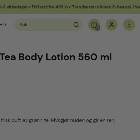
irkedager
Fri frakt fra 499 kr
Trendsettere innen K-beauty i Norge
Søk
ED
etter:
0
 Tea Body Lotion 560 ml
risk duft av grønn te. Mykgjør huden og gir en ren,