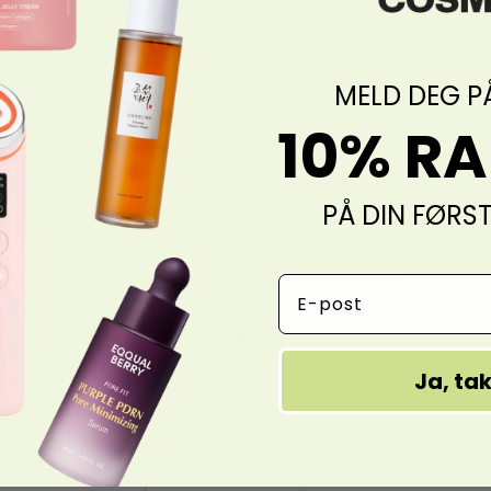
MELD DEG P
10% R
PÅ DIN FØRS
You must be logged in to post a review
Email Address
Log In
Ja, ta
er
ed Foto Og Video
Med Beskrivelse