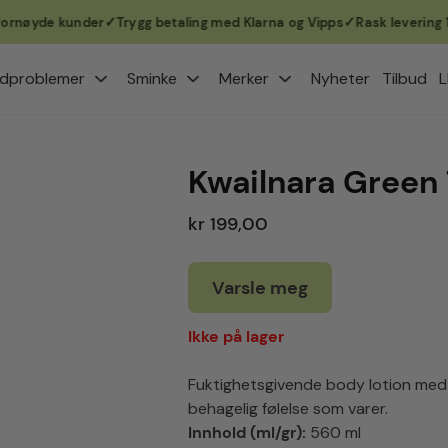
øyde kunder
Trygg betaling med Klarna og Vipps
Rask levering 1–3 v
dproblemer
Sminke
Merker
Nyheter
Tilbud
L
Kwailnara Green
kr 199,00
Varsle meg
Ikke på lager
Fuktighetsgivende body lotion med f
behagelig følelse som varer.
Innhold (ml/gr):
560 ml