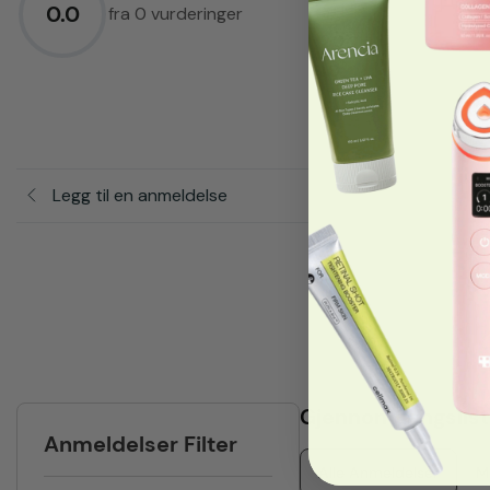
0.0
3.0
★
fra 0 vurderinger
2.0
★
1.0
★
Legg til en anmeldelse
Gjennomgangslist
Anmeldelser Filter
Alle Anmeldelser
M