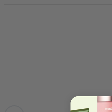
5.0
★
4.0
★