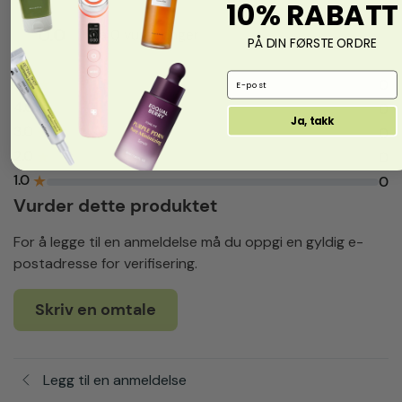
10% RABATT
0.0
fra 0 vurderinger
PÅ DIN FØRSTE ORDRE
Email Address
5.0
★
0
4.0
★
0
Ja, takk
3.0
★
0
2.0
★
0
1.0
★
0
Vurder dette produktet
For å legge til en anmeldelse må du oppgi en gyldig e-
postadresse for verifisering.
Skriv en omtale
Legg til en anmeldelse