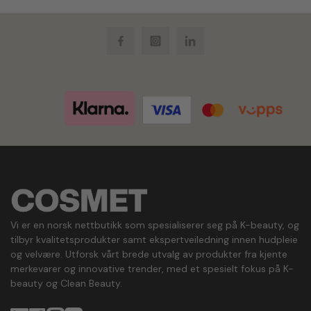
Facebook
Instagram
LinkedIn
Vi er en norsk nettbutikk som spesialiserer seg på K-beauty, og
tilbyr kvalitetsprodukter samt ekspertveiledning innen hudpleie
og velvære. Utforsk vårt brede utvalg av produkter fra kjente
merkevarer og innovative trender, med et spesielt fokus på K-
beauty og Clean Beauty.