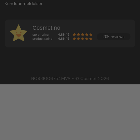
Kundeanmeldelser
Cosmet.no
store rating
4.89 / 5
205 reviews
product rating
4.89 / 5
NO931006754MVA - © Cosmet 2026