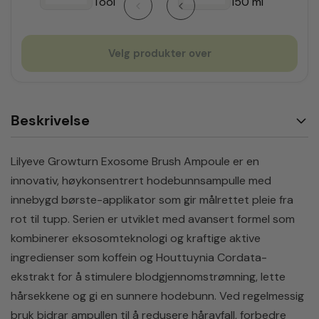
Tool
150 ml
Velg produkter over
Beskrivelse
Lilyeve Growturn Exosome Brush Ampoule er en
innovativ, høykonsentrert hodebunnsampulle med
innebygd børste-applikator som gir målrettet pleie fra
rot til tupp. Serien er utviklet med avansert formel som
kombinerer eksosomteknologi og kraftige aktive
ingredienser som koffein og Houttuynia Cordata-
ekstrakt for å stimulere blodgjennomstrømning, lette
hårsekkene og gi en sunnere hodebunn. Ved regelmessig
bruk bidrar ampullen til å redusere håravfall, forbedre