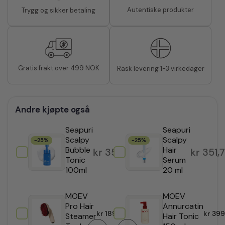
Autentiske produkter
Trygg og sikker betaling
Gratis frakt over 499 NOK
Rask levering 1-3 virkedager
Andre kjøpte også
Seapuri
Seapuri
Scalpy
Scalpy
-25%
-25%
Bubble
Opprinnelig pris var: kr 469
Nåværende pris er: kr 351,75
Hair
kr
351,75
kr
351,
Tonic
Serum
100ml
20 ml
MOEV
MOEV
Pro Hair
Annurcatin
kr
1899,00
kr
399
Steamer
Hair Tonic