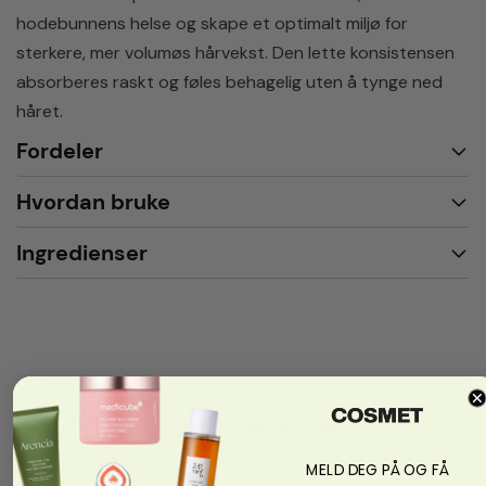
hodebunnens helse og skape et optimalt miljø for
sterkere, mer volumøs hårvekst. Den lette konsistensen
absorberes raskt og føles behagelig uten å tynge ned
håret.
Fordeler
Hvordan bruke
Ingredienser
Produktanmeldelser
MELD DEG PÅ OG FÅ