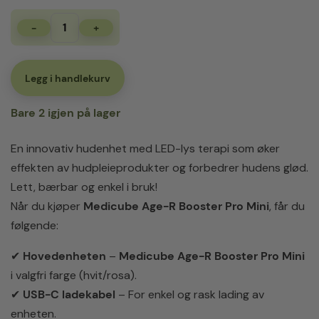
-
+
Medicube
AGE-
R
Booster
Legg i handlekurv
Pro
Mini
Bare 2 igjen på lager
antall
En innovativ hudenhet med LED-lys terapi som øker
effekten av hudpleieprodukter og forbedrer hudens glød.
Lett, bærbar og enkel i bruk!
Når du kjøper
Medicube Age-R Booster Pro Mini
, får du
følgende:
✔
Hovedenheten
–
Medicube Age-R Booster Pro Mini
i valgfri farge (hvit/rosa).
✔
USB-C ladekabel
– For enkel og rask lading av
enheten.