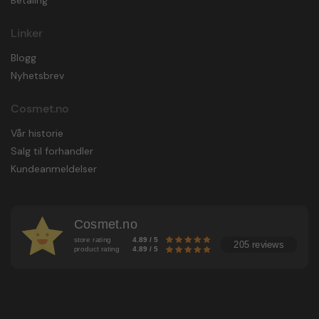
Betaling
Linker
Blogg
Nyhetsbrev
Cosmet.no
Vår historie
Salg til forhandler
Kundeanmeldelser
Cosmet.no
store rating
4.89 / 5
205 reviews
product rating
4.89 / 5