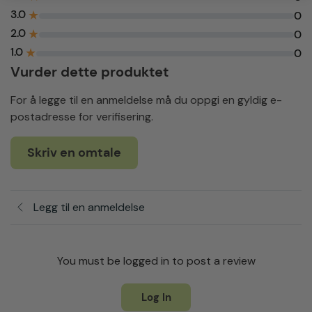
3.0
★
0
2.0
★
0
1.0
★
0
Vurder dette produktet
For å legge til en anmeldelse må du oppgi en gyldig e-
postadresse for verifisering.
Skriv en omtale
Legg til en anmeldelse
You must be logged in to post a review
Log In