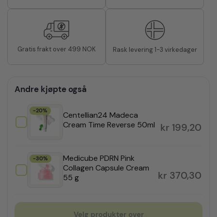
Gratis frakt over 499 NOK
Rask levering 1-3 virkedager
Andre kjøpte også
-20%
Centellian24 Madeca
Cream Time Reverse 50ml
kr
199,20
Medicube PDRN Pink
-30%
Collagen Capsule Cream
kr
370,30
55 g
Velg produkter over