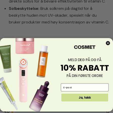
direkte sollys for å bevare effektiviteten til vitamin C.
Solbeskyttelse:
Bruk solkrem på dagtid for å
beskytte huden mot UV-skader, spesielt når du
bruker produkter med høy konsentrasjon av vitamin C.
MELD DEG PÅ OG FÅ
10% RABATT
Produktanmeldelser
PÅ DIN FØRSTE ORDRE
Email Address
0.0
fra 0 vurderinger
Ja, takk
5.0
★
0
4.0
★
0