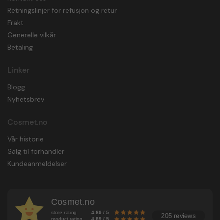
Retningslinjer for refusjon og retur
Frakt
Generelle vilkår
Betaling
Linker
Blogg
Nyhetsbrev
Cosmet.no
Vår historie
Salg til forhandler
Kundeanmeldelser
Cosmet.no
store rating
4.89 / 5
205 reviews
product rating
4.89 / 5