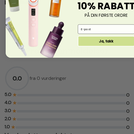
Ingredienser
10% RABAT
PÅ DIN FØRSTE ORDRE
Email Address
Ja, takk
Produktanmeldelser
0.0
fra 0 vurderinger
5.0
★
0
4.0
★
0
3.0
★
0
2.0
★
0
1.0
★
0