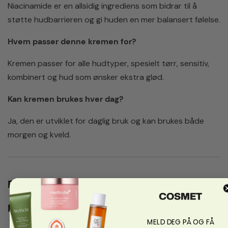
Niacinamide er en allsidig ingrediens som bidrar til å
støtte hudbarrieren og gi huden en mer balansert følelse.
Hvem passer denne kremen for?
Kremen passer for alle hudtyper, spesielt tørr, sensitiv,
kombinert og hud som ønsker ekstra glød.
Kan kremen brukes hver dag?
Ja, den er utviklet for daglig bruk og kan brukes både
morgen og kveld.
Fordeler
Hvordan bruke
MELD DEG PÅ OG FÅ