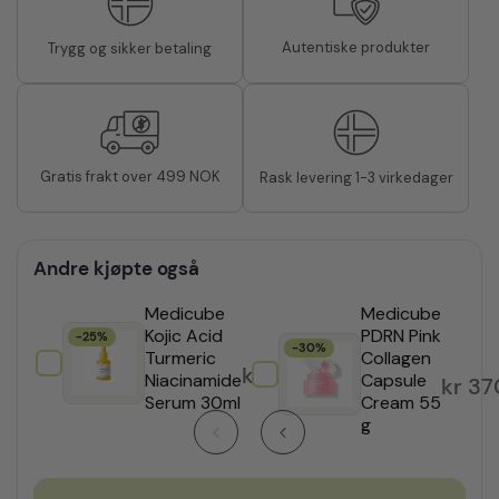
Autentiske produkter
Trygg og sikker betaling
Gratis frakt over 499 NOK
Rask levering 1-3 virkedager
Andre kjøpte også
Medicube
Medicube
Kojic Acid
PDRN Pink
-25%
-30%
Turmeric
Collagen
kr
269,25
Niacinamide
Capsule
kr
37
Serum 30ml
Cream 55
g