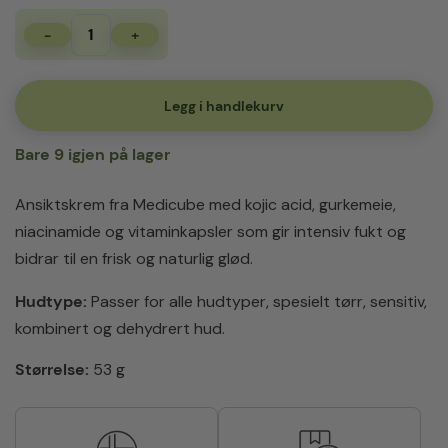
-
+
Medicube
Kojic
Acid
&
Legg i handlekurv
Turmeric
Vita
Bare 9 igjen på lager
Capsule
Cream
53g
Ansiktskrem fra Medicube med kojic acid, gurkemeie,
antall
niacinamide og vitaminkapsler som gir intensiv fukt og
bidrar til en frisk og naturlig glød.
Hudtype:
Passer for alle hudtyper, spesielt tørr, sensitiv,
kombinert og dehydrert hud.
Størrelse:
53 g