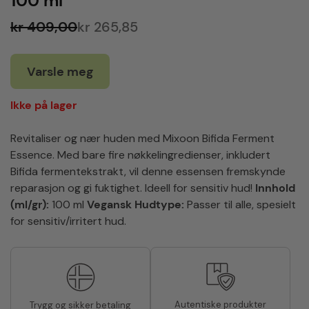
100 ml
kr 409,00
kr 265,85
Varsle meg
Ikke på lager
Revitaliser og nær huden med Mixoon Bifida Ferment
Essence. Med bare fire nøkkelingredienser, inkludert
Bifida fermentekstrakt, vil denne essensen fremskynde
reparasjon og gi fuktighet. Ideell for sensitiv hud!
Innhold
(ml/gr):
100 ml
Vegansk
Hudtype:
Passer til alle, spesielt
for sensitiv/irritert hud.
Autentiske produkter
Trygg og sikker betaling