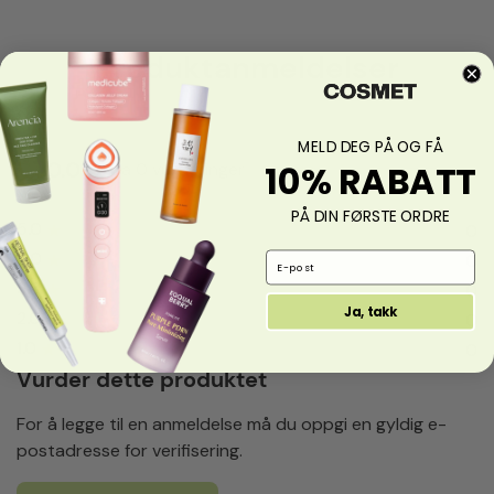
Produktanmeldelser
MELD DEG PÅ OG FÅ
0.0
fra 0 vurderinger
10% RABATT
PÅ DIN FØRSTE ORDRE
5.0
★
0
4.0
★
0
Email Address
3.0
★
0
Ja, takk
2.0
★
0
1.0
★
0
Vurder dette produktet
For å legge til en anmeldelse må du oppgi en gyldig e-
postadresse for verifisering.