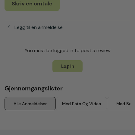
Skriv en omtale
Legg til en anmeldelse
You must be logged in to post a review
Log In
Gjennomgangslister
Alle Anmeldelser
Med Foto Og Video
Med Besk