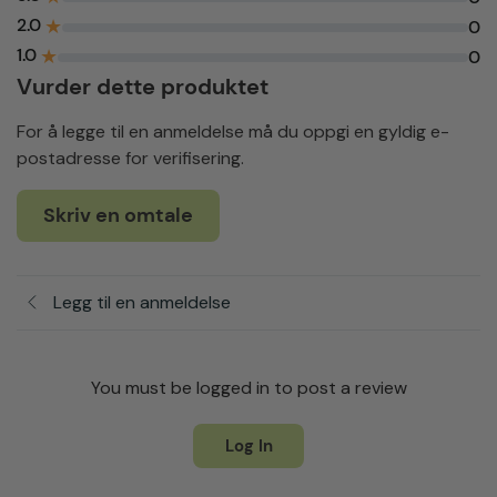
2.0
★
0
1.0
★
0
Vurder dette produktet
For å legge til en anmeldelse må du oppgi en gyldig e-
postadresse for verifisering.
Skriv en omtale
Legg til en anmeldelse
You must be logged in to post a review
Log In