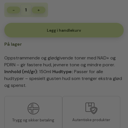
-
+
Numbuzin
No.9
NAD
PDRN
Legg i handlekurv
Glow
Boosting
På lager
Toner
150 ml
antall
Oppstrammende og glødgivende toner med NAD+ og
PDRN – gir fastere hud, jevnere tone og mindre porer.
Innhold (ml/gr):
150ml
Hudtype:
Passer for alle
hudtyper – spesielt gusten hud som trenger ekstra glød
og spenst.
Autentiske produkter
Trygg og sikker betaling