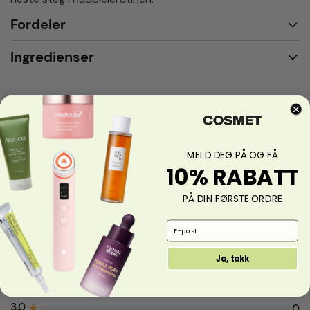
Fordeler
Ingredienser
MELD DEG PÅ OG FÅ
Produktanmeldelser
10% RABATT
PÅ DIN FØRSTE ORDRE
Email Address
0.0
fra 0 vurderinger
Ja, takk
5.0
★
0
4.0
★
0
3.0
★
0