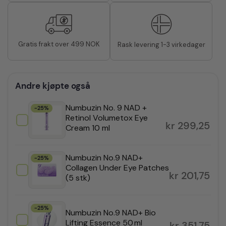
Gratis frakt over 499 NOK
Rask levering 1-3 virkedager
Andre kjøpte også
Numbuzin No. 9 NAD +
-25%
Retinol Volumetox Eye
kr
299,25
Cream 10 ml
Numbuzin No.9 NAD+
-25%
Collagen Under Eye Patches
kr
201,75
(5 stk)
-25%
Numbuzin No.9 NAD+ Bio
Lifting Essence 50 ml
kr
351,75