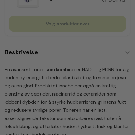
Velg produkter over
Beskrivelse
En avansert toner som kombinerer NAD+ og PDRN for å gi
huden ny energi, forbedre elastisitet og fremme en jevn
og sunn glød. Produktet inneholder også en kraftig
blanding av peptider, niacinamid og ceramider som
jobber i dybden for å styrke hudbarrieren, gi intens fukt
og redusere synlige porer. Toneren har en lett,
essenslignende tekstur som absorberes raskt uten å
føles klebrig, og etterlater huden hydrert, frisk og klar for
neste steg i hudpleierutinen.