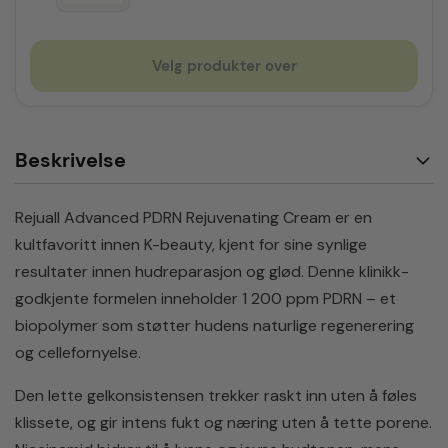
Velg produkter over
Beskrivelse
Rejuall Advanced PDRN Rejuvenating Cream er en
kultfavoritt innen K-beauty, kjent for sine synlige
resultater innen hudreparasjon og glød. Denne klinikk-
godkjente formelen inneholder 1 200 ppm PDRN – et
biopolymer som støtter hudens naturlige regenerering
og cellefornyelse.
Den lette gelkonsistensen trekker raskt inn uten å føles
klissete, og gir intens fukt og næring uten å tette porene.