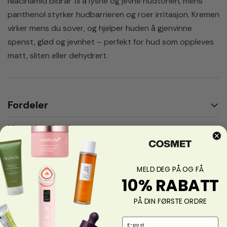
Niacinamid bidrar til å lysne og jevne hudtonen, mens
panthenol styrker hudbarrieren og roer irritasjon. Kremen
virker mens du sover, og hjelper huden å gjenvinne
spenst, glød og jevnhet – perfekt for hud som oppleves
matt, sliten eller dehydrert.
Fordeler
Hvordan bruke
Ingredienser
MELD DEG PÅ OG FÅ
10% RABATT
PÅ DIN FØRSTE ORDRE
Email Address