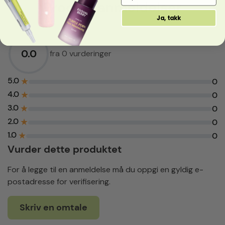
Produktanmeldelser
Ja, takk
0.0
fra 0 vurderinger
5.0
★
0
4.0
★
0
3.0
★
0
2.0
★
0
1.0
★
0
Vurder dette produktet
For å legge til en anmeldelse må du oppgi en gyldig e-
postadresse for verifisering.
Skriv en omtale