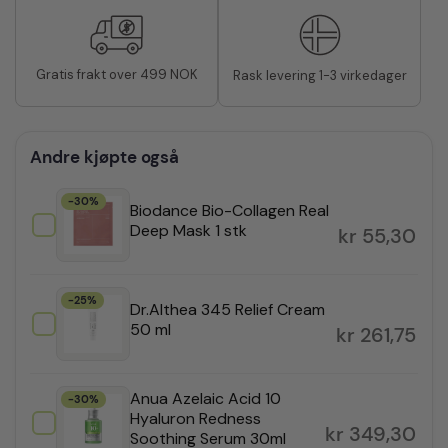
Gratis frakt over 499 NOK
Rask levering 1-3 virkedager
Andre kjøpte også
-30%
Biodance Bio-Collagen Real
Deep Mask 1 stk
kr
55,30
-25%
Dr.Althea 345 Relief Cream
50 ml
kr
261,75
Anua Azelaic Acid 10
-30%
Hyaluron Redness
kr
349,30
Soothing Serum 30ml