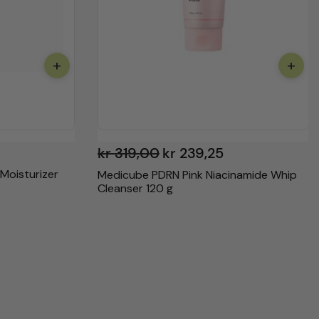
+
+
kr
319,00
kr
239,25
 Moisturizer
Medicube PDRN Pink Niacinamide Whip
Cleanser 120 g