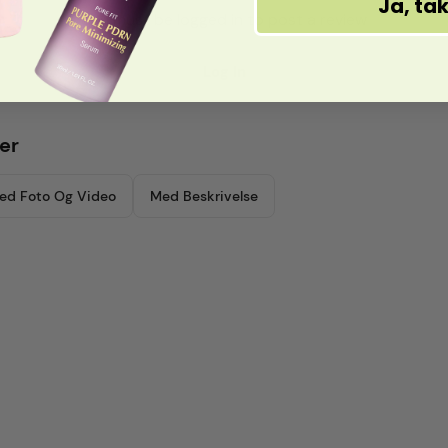
Ja, ta
You must be logged in to post a review
Log In
er
ed Foto Og Video
Med Beskrivelse