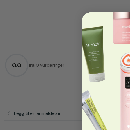
5.0
★
4.0
★
0.0
3.0
★
fra 0 vurderinger
2.0
★
1.0
★
Legg til en anmeldelse