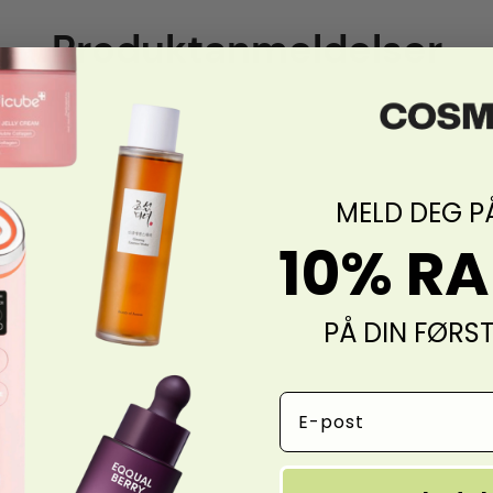
Produktanmeldelser
MELD DEG P
10% R
PÅ DIN FØRS
Email Address