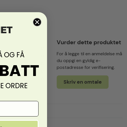
Vurder dette produktet
0
Å OG FÅ
For å legge til en anmeldelse må
0
du oppgi en gyldig e-
ABATT
0
postadresse for verifisering.
0
0
Skriv en omtale
TE ORDRE