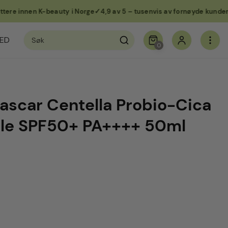
 innen K-beauty i Norge
4,9 av 5 – tusenvis av fornøyde kunder
Tr
Søk
ED
etter:
0
scar Centella Probio-Cica
le SPF50+ PA++++ 50ml