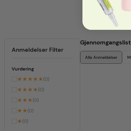
Gjennomgangslist
Anmeldelser Filter
Alle Anmeldelser
M
Vurdering
★★★★★
(0)
★★★★
(0)
★★★
(0)
★★
(0)
★
(0)