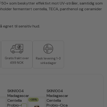
F50+ som beskytter effektivt mot UV-stråler, samtidig som
neholder fermentert centella, TECA, panthenol og ceramider
 egnet til sensitiv hud.​
Gratis frakt over
Rask levering 1-3
499 NOK
virkedager
SKIN1004
SKIN1004
Madagascar
Madagascar
Centella
-35%
Centella
,25
Probio-Cica
Probio-Cica