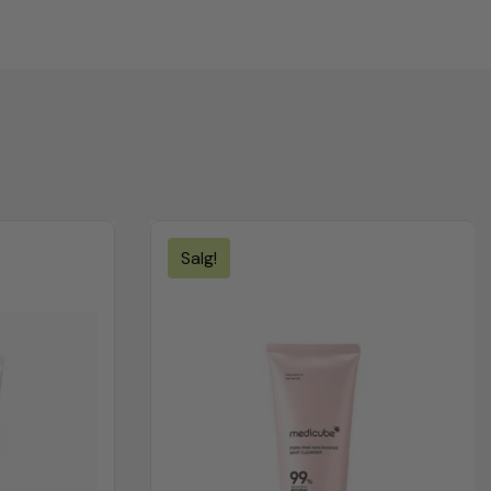
Produktet
Salg!
På
Salg