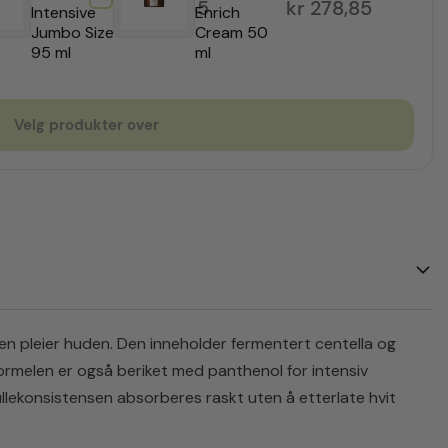
kr
259,35
kr
278,85
Intensive
Enrich
Jumbo Size
Cream 50
95 ml
ml
Velg produkter over
en pleier huden.
Den inneholder fermentert centella og
ormelen er også beriket med panthenol for intensiv
llekonsistensen absorberes raskt uten å etterlate hvit