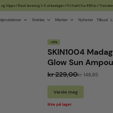
ipps
Rask levering 1–3 virkedager
Fri frakt fra 499 kr
Trendsettere
dproblemer
Sminke
Merker
Nyheter
Tilbud
L
-35%
SKIN1004 Madaga
Glow Sun Ampou
kr 229,00
kr 148,85
Varsle meg
Ikke på lager