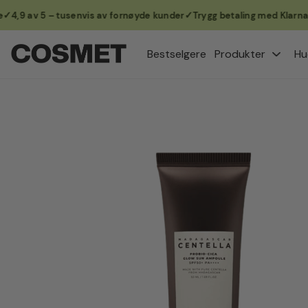
9 av 5 – tusenvis av fornøyde kunder
Trygg betaling med Klarna og V
Hopp
til
Bestselgere
Produkter
Hu
innhold