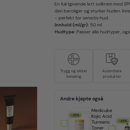
En fuktgivende lett solkrem med SP
den beroliger og styrker huden. In
– perfekt for sensitiv hud.
Innhold (ml/gr):
50 ml
Hudtype:
Passer alle hudtyper, også
Autentiske
Trygg og sikker
produkter
betaling
Andre kjøpte også
Medicube
-25%
Kojic Acid
Turmeric
-35%
kr
299
Toner