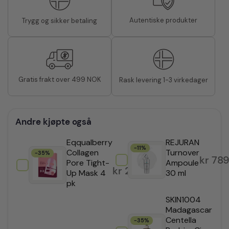
Autentiske produkter
Trygg og sikker betaling
Gratis frakt over 499 NOK
Rask levering 1-3 virkedager
Andre kjøpte også
Eqqualberry
REJURAN
-11%
Collagen
Turnover
-35%
kr
789
Pore Tight-
Ampoule
kr
259,35
Up Mask 4
30 ml
pk
SKIN1004
Madagascar
Centella
-35%