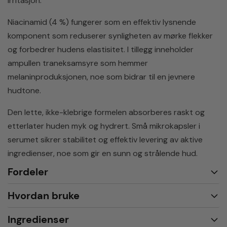
irritasjon.
​
Niacinamid (4 %) fungerer som en effektiv lysnende
komponent som reduserer synligheten av mørke flekker
og forbedrer hudens elastisitet.
I tillegg inneholder
ampullen traneksamsyre som hemmer
melaninproduksjonen, noe som bidrar til en jevnere
hudtone.
​
Den lette, ikke-klebrige formelen absorberes raskt og
etterlater huden myk og hydrert.
Små mikrokapsler i
serumet sikrer stabilitet og effektiv levering av aktive
ingredienser, noe som gir en sunn og strålende hud.
​
Fordeler
Hvordan bruke
Ingredienser