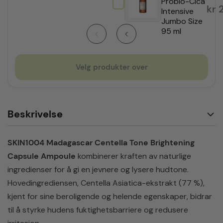
Probio-Cica
kr
2
Intensive
Jumbo Size
95 ml
Velg produkter over
Beskrivelse
SKIN1004 Madagascar Centella Tone Brightening
Capsule Ampoule
kombinerer kraften av naturlige
ingredienser for å gi en jevnere og lysere hudtone.
Hovedingrediensen, Centella Asiatica-ekstrakt (77 %),
kjent for sine beroligende og helende egenskaper, bidrar
til å styrke hudens fuktighetsbarriere og redusere