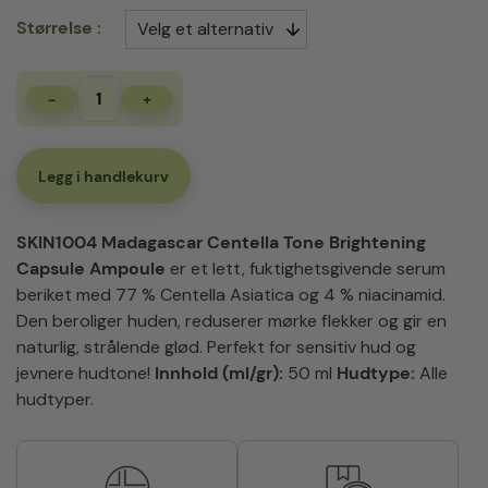
Størrelse
-
+
SKIN1004
Madagascar
Centella
Tone
Legg i handlekurv
Brightning
Capsule
Ampoule
SKIN1004 Madagascar Centella Tone Brightening
antall
Capsule Ampoule
er et lett, fuktighetsgivende serum
beriket med 77 % Centella Asiatica og 4 % niacinamid.
Den beroliger huden, reduserer mørke flekker og gir en
naturlig, strålende glød. Perfekt for sensitiv hud og
jevnere hudtone!
Innhold (ml/gr):
50 ml
Hudtype:
Alle
hudtyper.