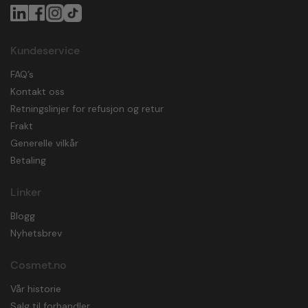
Kundeservice
FAQ’s
Kontakt oss
Retningslinjer for refusjon og retur
Frakt
Generelle vilkår
Betaling
Linker
Blogg
Nyhetsbrev
Cosmet.no
Vår historie
Salg til forhandler