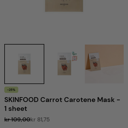
-25%
SKINFOOD Carrot Carotene Mask -
1 sheet
kr 109,00
kr 81,75