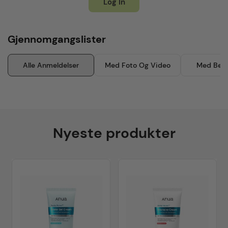
Log In
Gjennomgangslister
Alle Anmeldelser
Med Foto Og Video
Med Besk
Nyeste produkter