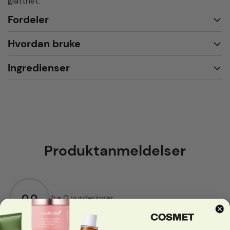
glatthet.
Fordeler
Hvordan bruke
Ingredienser
Produktanmeldelser
0.0
fra 0 vurderinger
5.0
★
0