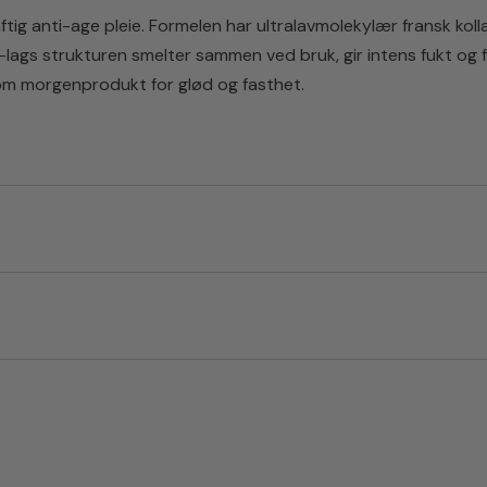
g anti-age pleie. Formelen har ultralavmolekylær fransk kolla
-lags strukturen smelter sammen ved bruk, gir intens fukt og 
v som morgenprodukt for glød og fasthet.