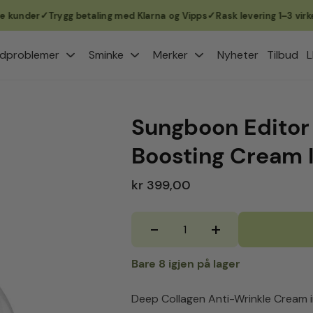
nder
Trygg betaling med Klarna og Vipps
Rask levering 1–3 virkedag
dproblemer
Sminke
Merker
Nyheter
Tilbud
L
Sungboon Editor
Boosting Cream 
kr 399,00
-
+
Sungboon
Editor
Deep
Bare 8 igjen på lager
Collagen
Power
Deep Collagen Anti-Wrinkle Cream i
Boosting