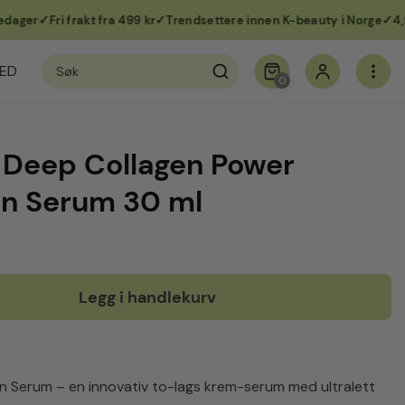
er
Fri frakt fra 499 kr
Trendsettere innen K-beauty i Norge
4,9 av 
Søk
ED
etter:
0
 Deep Collagen Power
In Serum 30 ml
Legg i handlekurv
n Serum – en innovativ to-lags krem-serum med ultralett