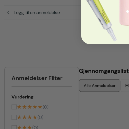
Legg til en anmeldelse
Gjennomgangslist
Anmeldelser Filter
Alle Anmeldelser
M
Vurdering
★★★★★
(0)
★★★★
(0)
★★★
(0)