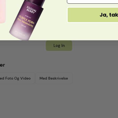
Ja, ta
You must be logged in to post a review
Log In
er
ed Foto Og Video
Med Beskrivelse