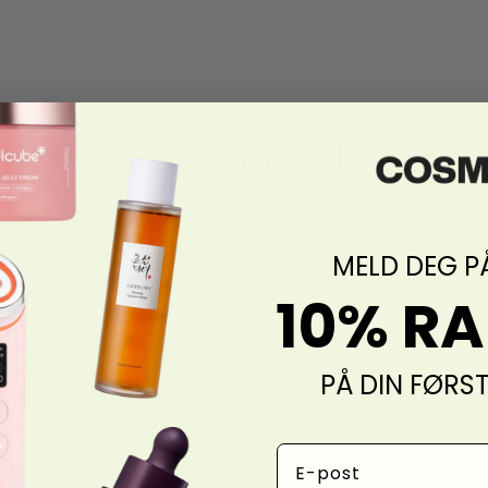
Produktanmeldelser
MELD DEG P
10% R
PÅ DIN FØRS
Email Address