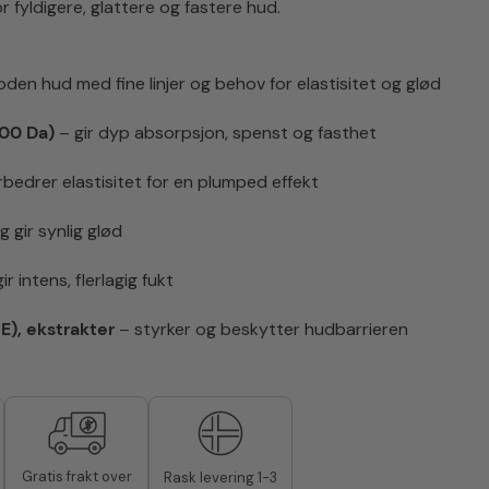
or fyldigere, glattere og fastere hud.
oden hud med fine linjer og behov for elastisitet og glød
300 Da)
– gir dyp absorpsjon, spenst og fasthet
forbedrer elastisitet for en plumped effekt
 gir synlig glød
ir intens, flerlagig fukt
E), ekstrakter
– styrker og beskytter hudbarrieren
Gratis frakt over
Rask levering 1-3