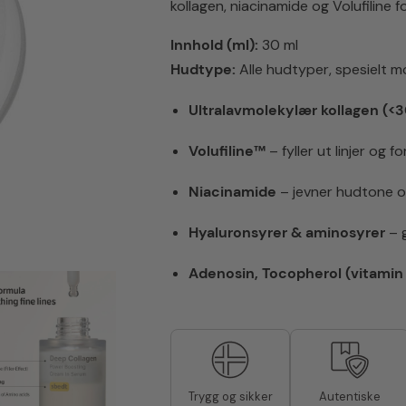
Cream
kollagen, niacinamide og Volufiline f
In
Serum
Innhold (ml):
30 ml
30
Hudtype:
Alle hudtyper, spesielt m
ml
antall
Ultralavmolekylær kollagen (<
Volufiline™
– fyller ut linjer og 
Niacinamide
– jevner hudtone og
Hyaluronsyrer & aminosyrer
– g
Adenosin, Tocopherol (vitamin 
Autentiske
Trygg og sikker