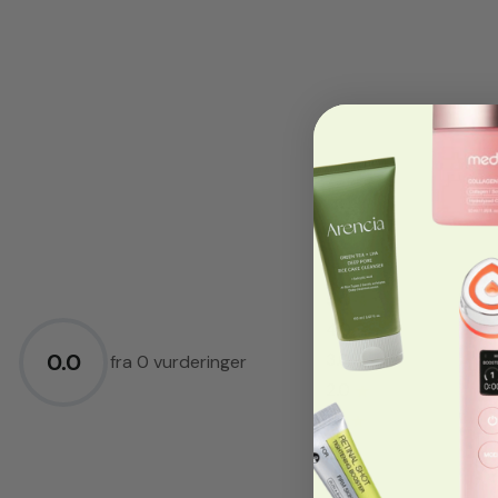
5.0
★
4.0
★
0.0
3.0
★
fra 0 vurderinger
2.0
★
1.0
★