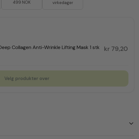
499 NOK
virkedager
eep Collagen Anti-Wrinkle Lifting Mask 1 stk
Oppri
Nåvær
kr
79,20
Velg produkter over