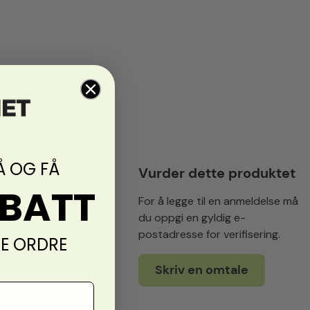
Å OG FÅ
Vurder dette produktet
0
ABATT
For å legge til en anmeldelse må
0
du oppgi en gyldig e-
0
postadresse for verifisering.
TE ORDRE
0
0
Skriv en omtale