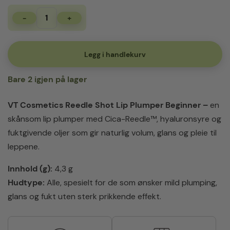
-
+
VT
Cosmetics
Reedle
Shot
Legg i handlekurv
Lip
Plumper
Bare 2 igjen på lager
Beginner
antall
VT Cosmetics Reedle Shot Lip Plumper Beginner –
en
skånsom lip plumper med Cica-Reedle™, hyaluronsyre og
fuktgivende oljer som gir naturlig volum, glans og pleie til
leppene.
Innhold (g):
4,3 g
Hudtype:
Alle, spesielt for de som ønsker mild plumping,
glans og fukt uten sterk prikkende effekt.