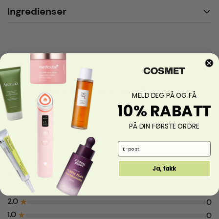
Ingredienser
Produktanmeldelser
MELD DEG PÅ OG FÅ
10% RABATT
PÅ DIN FØRSTE ORDRE
0.0
fra 0 vurderinger
Email Address
5.0
★
0
Ja, takk
4.0
★
0
3.0
★
0
2.0
★
0
1.0
★
0