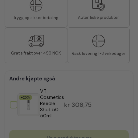
Autentiske produkter
Trygg og sikker betaling
Gratis frakt over 499 NOK
Rask levering 1-3 virkedager
Andre kjøpte også
VT
Cosmetics
-25%
Reedle
Opprinnelig pris var: k
Nåværende pris er: kr 
kr
306,75
Shot 50
50ml