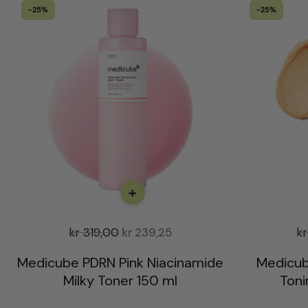
-25%
-25%
+
kr
319,00
kr
239,25
kr
Medicube PDRN Pink Niacinamide
Medicub
Milky Toner 150 ml
Toni