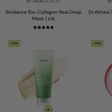
kr
79,00
kr
55,30
kr
Biodance Bio-Collagen Real Deep
Dr.Althea
Mask 1 stk
Vurdert
4.78
av 5
-30%
-30%
+