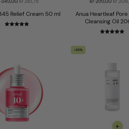
349,00
kr
261,75
kr
299,00
kr
209
 345 Relief Cream 50 ml
Anua Heartleaf Pore
Cleansing Oil 20
Vurdert
4.88
av 5
Vurdert
5.00
av 5
-30%
+