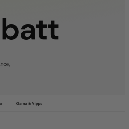
abatt
ance,
er
Klarna & Vipps