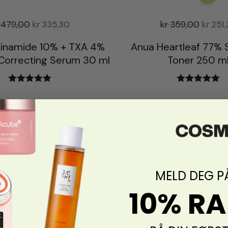
479,00
kr
335,30
kr
359,00
kr
251,
cinamide 10% + TXA 4%
Anua Heartleaf 77% 
Correcting Serum 30 ml
Toner 250 m
Vurdert
5.00
Vurdert
5.00
av 5
av 5
HELE UTVALGET
Alle produkter i salget
MELD DEG P
10% R