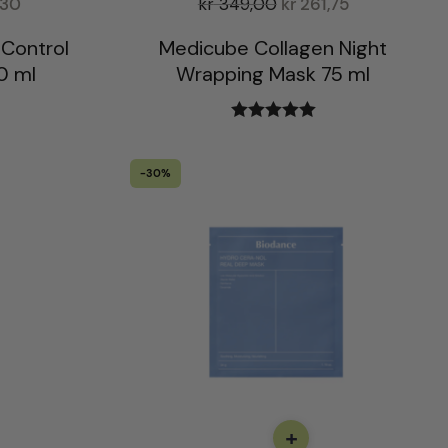
,30
kr
349,00
kr
261,75
 Control
Medicube Collagen Night
0 ml
Wrapping Mask 75 ml
Vurdert
5.00
av 5
-30%
+