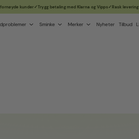
yde kunder
Trygg betaling med Klarna og Vipps
Rask levering 1–3 vi
dproblemer
Sminke
Merker
Nyheter
Tilbud
L