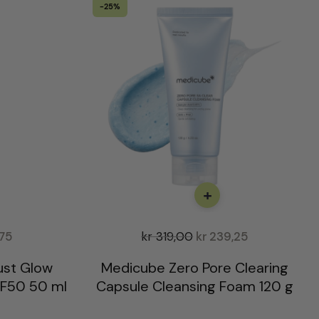
-25%
+
75
kr
319,00
kr
239,25
ust Glow
Medicube Zero Pore Clearing
PF50 50 ml
Capsule Cleansing Foam 120 g