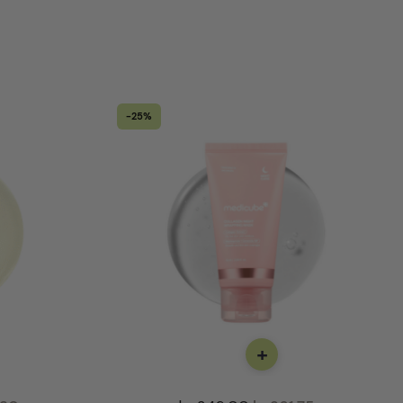
-25%
+