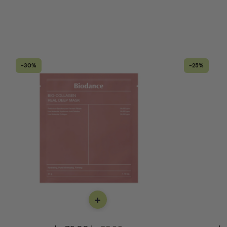
-30%
-25%
+