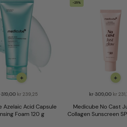
-25%
+
+
319,00
kr
239,25
kr
309,00
kr
231,
 Azelaic Acid Capsule
Medicube No Cast J
nsing Foam 120 g
Collagen Sunscreen S