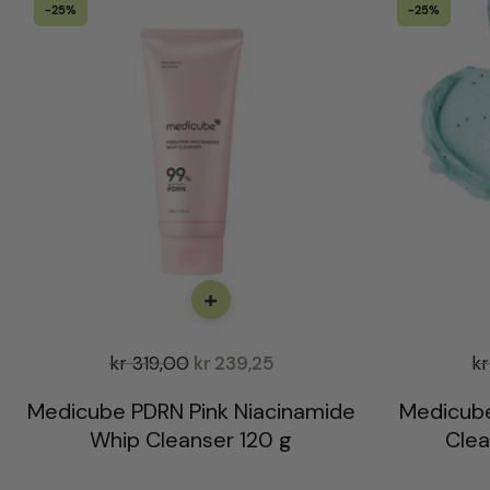
-25%
-25%
+
kr
319,00
kr
239,25
kr
Medicube PDRN Pink Niacinamide
Medicube
Whip Cleanser 120 g
Clea