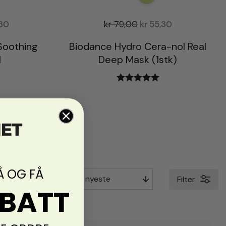
30
kr
79,00
kr
55,30
Soothing
Biodance Hydro Cera-nol Real
l
Deep Mask (1stk)
Vurdert
5.00
av 5
Å OG FÅ
Filter
ABATT