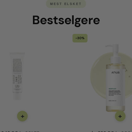
MEST ELSKET
Bestselgere
-30%
+
+