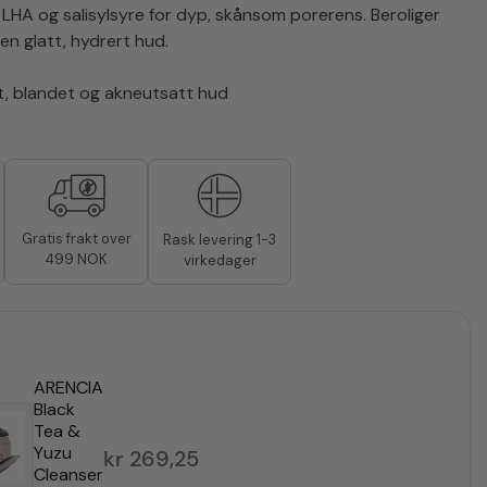
LHA og salisylsyre for dyp, skånsom porerens. Beroliger
n glatt, hydrert hud.
et, blandet og akneutsatt hud
Gratis frakt over
Rask levering 1-3
499 NOK
virkedager
ARENCIA
Black
Tea &
Yuzu
kr
269,25
Cleanser