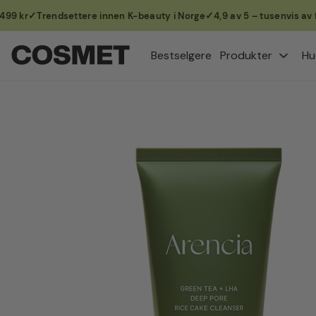
kr
Trendsettere innen K-beauty i Norge
4,9 av 5 – tusenvis av for
Hopp
til
Bestselgere
Produkter
Hu
innhold