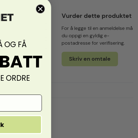
Vurder dette produktet
0
For å legge til en anmeldelse må
0
du oppgi en gyldig e-
0
Å OG FÅ
postadresse for verifisering.
0
ABATT
0
Skriv en omtale
TE ORDRE
kk