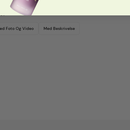
er
ed Foto Og Video
Med Beskrivelse