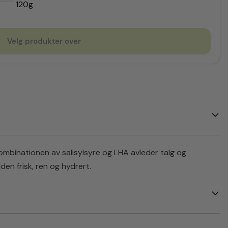
120g
Velg produkter over
Kombinationen av salisylsyre og LHA avleder talg og
en frisk, ren og hydrert.