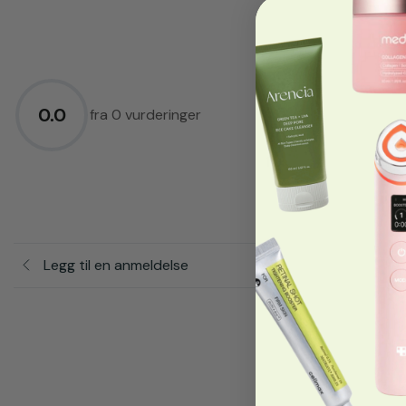
5.0
★
4.0
★
0.0
3.0
★
fra 0 vurderinger
2.0
★
1.0
★
Legg til en anmeldelse