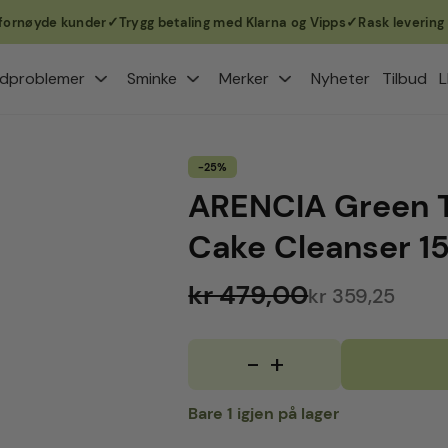
nøyde kunder
Trygg betaling med Klarna og Vipps
Rask levering 1–3 v
dproblemer
Sminke
Merker
Nyheter
Tilbud
L
-25%
ARENCIA Green T
Cake Cleanser 1
kr 479,00
kr 359,25
-
+
ARENCIA
Green
Tea
Bare 1 igjen på lager
+