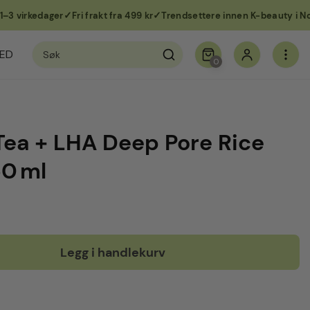
irkedager
Fri frakt fra 499 kr
Trendsettere innen K-beauty i Norge
Søk
ED
etter:
0
ea + LHA Deep Pore Rice
50 ml
Legg i handlekurv