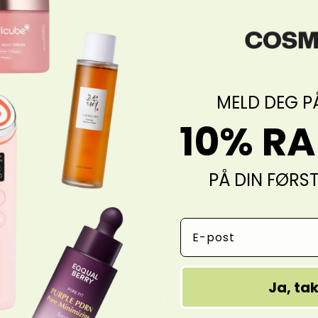
MELD DEG P
10% R
PÅ DIN FØRS
Email Address
You must be logged in to post a review
Ja, ta
Log In