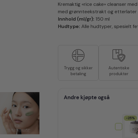
LHA
Kremaktig «rice cake» cleanser med 
Deep
med grønnteekstrakt og etterlater e
Pore
Rice
Innhold (ml/gr):
150 ml
Cake
Hudtype:
Alle hudtyper, spesielt f
Cleanser
150 ml
antall
Autentiske
Trygg og sikker
produkter
betaling
Andre kjøpte også
-25%