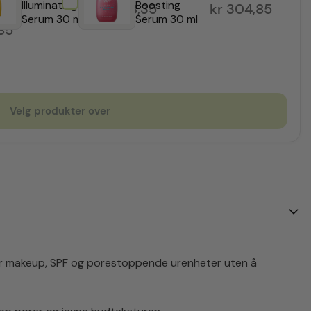
Illuminating
Boosting
kr
298,35
kr
304,85
Serum 30 ml
Serum 30 ml
85
Velg produkter over
er makeup, SPF og porestoppende urenheter uten å