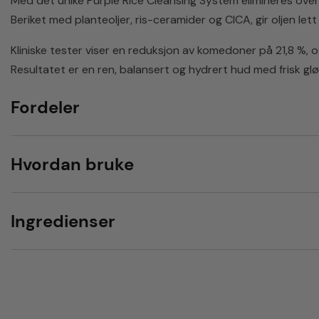
Med det unike Purple Rice Cleansing System elimineres over
Beriket med planteoljer, ris-ceramider og CICA, gir oljen lett
Kliniske tester viser en reduksjon av komedoner på 21,8 %,
Resultatet er en ren, balansert og hydrert hud med frisk gl
Fordeler
Hvordan bruke
Ingredienser