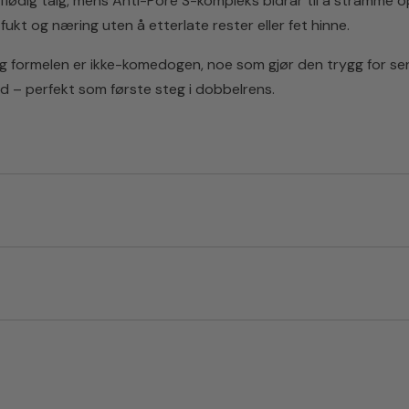
flødig talg, mens Anti-Pore S-kompleks bidrar til å stramme 
 fukt og næring uten å etterlate rester eller fet hinne.
 og formelen er ikke-komedogen, noe som gjør den trygg for se
ød – perfekt som første steg i dobbelrens.