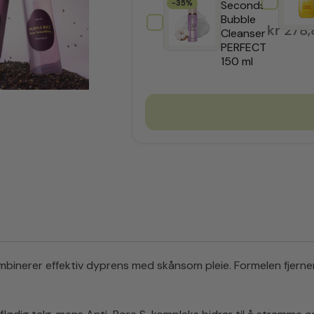
-35%
Seconds
Bubble
kr
278,
Cleanser
PERFECT
150 ml
binerer effektiv dyprens med skånsom pleie. Formelen fjern