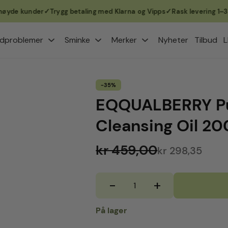
e kunder
Trygg betaling med Klarna og Vipps
Rask levering 1–3 virk
dproblemer
Sminke
Merker
Nyheter
Tilbud
L
-35%
EQQUALBERRY Pu
Cleansing Oil 20
kr 459,00
kr 298,35
-
+
EQQUALBERRY
Purple
Rice
På lager
Pore