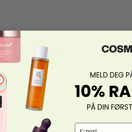
Produktanmeldelser
MELD DEG P
10% R
PÅ DIN FØRS
Email Address