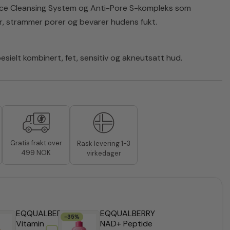
Rice Cleansing System og Anti-Pore S-kompleks som
er, strammer porer og bevarer hudens fukt.
esielt kombinert, fet, sensitiv og akneutsatt hud.
Gratis frakt over
Rask levering 1-3
499 NOK
virkedager
EQQUALBERRY
EQQUALBERRY
-35%
Vitamin
NAD+ Peptide