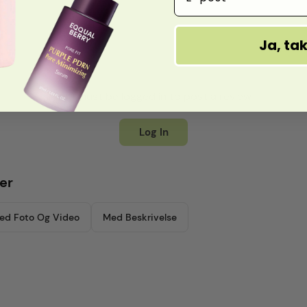
Ja, ta
You must be logged in to post a review
Log In
er
ed Foto Og Video
Med Beskrivelse