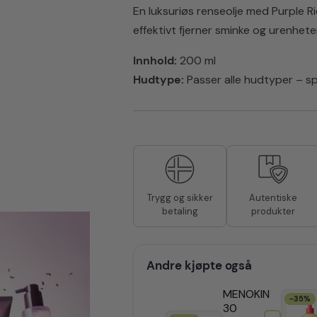
Smoothing
En luksuriøs renseolje med Purple 
Cleansing
Oil
effektivt fjerner sminke og urenhet
200
ml
Innhold:
200 ml
antall
Hudtype:
Passer alle hudtyper – sp
Autentiske
Trygg og sikker
produkter
betaling
Andre kjøpte også
MENOKIN
-35%
30