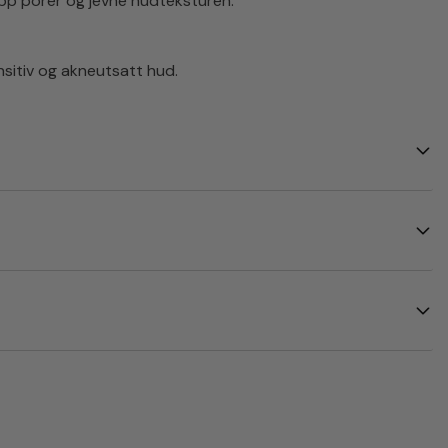
opp porer og jevne hudteksturen.
nsitiv og akneutsatt hud.