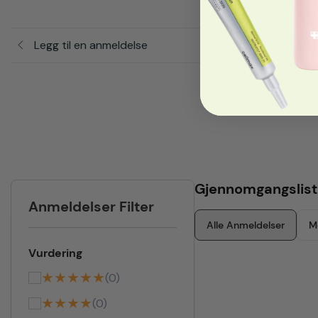
Legg til en anmeldelse
Gjennomgangslist
Anmeldelser Filter
Alle Anmeldelser
M
Vurdering
★★★★★
(0)
★★★★
(0)