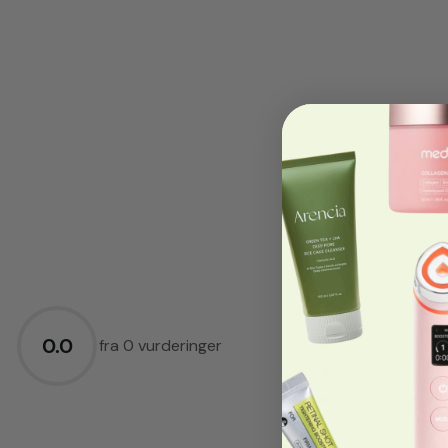
5.0
★
4.0
★
0.0
3.0
★
fra 0 vurderinger
2.0
★
1.0
★