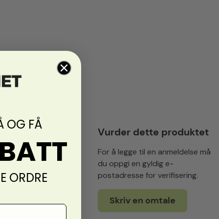
Å OG FÅ
Vurder dette produktet
ABATT
0
For å legge til en anmeldelse må
0
du oppgi en gyldig e-
0
TE ORDRE
postadresse for verifisering.
0
0
Skriv en omtale