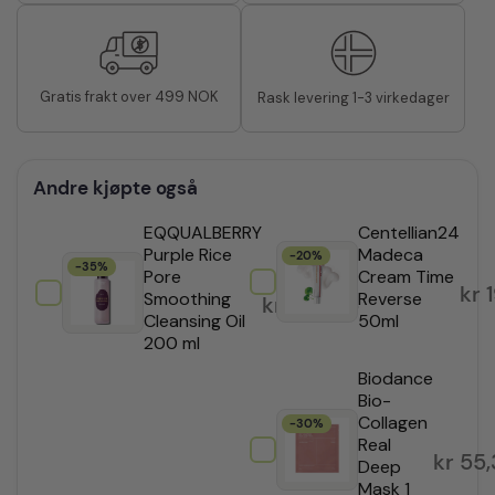
Gratis frakt over 499 NOK
Rask levering 1-3 virkedager
Andre kjøpte også
EQQUALBERRY
Centellian24
Purple Rice
Madeca
-20%
-35%
Pore
Cream Time
kr
1
Smoothing
Reverse
kr
298,35
Cleansing Oil
50ml
200 ml
Biodance
Bio-
Collagen
-30%
Real
kr
55,
Deep
Mask 1