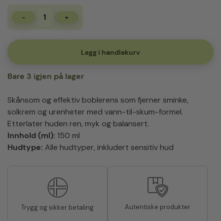
-
+
MENOKIN
30
Seconds
Bubble
Legg i handlekurv
Cleanser
PERFECT
Bare 3 igjen på lager
150
ml
antall
Skånsom og effektiv boblerens som fjerner sminke,
solkrem og urenheter med vann-til-skum-formel.
Etterlater huden ren, myk og balansert.
Innhold (ml):
150 ml
Hudtype:
Alle hudtyper, inkludert sensitiv hud
Autentiske produkter
Trygg og sikker betaling