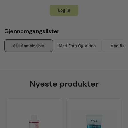
Log In
Gjennomgangslister
Alle Anmeldelser
Med Foto Og Video
Med Besk
Nyeste produkter