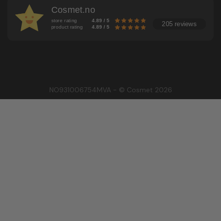
Cosmet.no
store rating
4.89 / 5
205 reviews
product rating
4.89 / 5
NO931006754MVA - © Cosmet 2026