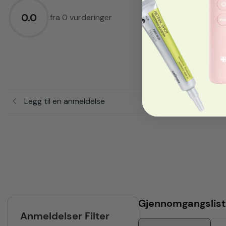
4.0
★
0.0
3.0
★
fra 0 vurderinger
2.0
★
1.0
★
Legg til en anmeldelse
Gjennomgangslist
Anmeldelser Filter