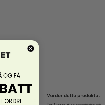
Å OG FÅ
ABATT
Vurder dette produktet
TE ORDRE
0
For å legge til en anmeldelse må