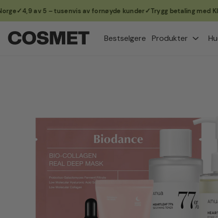
4,9 av 5 – tusenvis av fornøyde kunder
Trygg betaling med Klarna 
Hopp
til
Bestselgere
Produkter
Hu
innhold