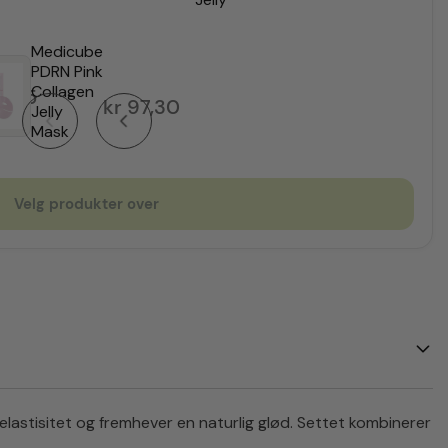
Medicube
PDRN Pink
Collagen
4,25
kr
97,30
Jelly
Mask
Velg produkter over
lastisitet og fremhever en naturlig glød. Settet kombinerer