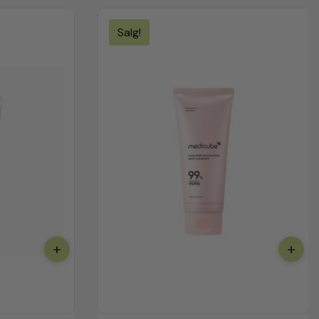
Produktet
Salg!
På
Salg
+
+