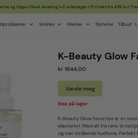
og Vipps
Rask levering 1–3 virkedager
Fri frakt fra 499 kr
Trendsett
dproblemer
Sminke
Merker
Nyheter
Tilbud
L
K-Beauty Glow F
kr 1644,00
Varsle meg
Ikke på lager
K-Beauty Glow Favorites er et must
elastisitet. Med alt fra rens til natt
og mer strålende hudtone. Perfekt f