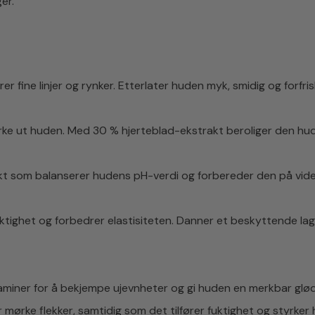
er.
 fine linjer og rynker. Etterlater huden myk, smidig og forfris
ørke ut huden. Med 30 % hjerteblad-ekstrakt beroliger den hu
 som balanserer hudens pH-verdi og forbereder den på videre p
ktighet og forbedrer elastisiteten. Danner et beskyttende lag
taminer for å bekjempe ujevnheter og gi huden en merkbar glø
mørke flekker, samtidig som det tilfører fuktighet og styrker