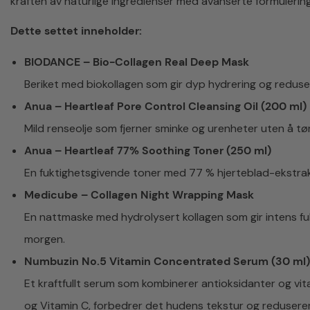
kraften av naturlige ingredienser med avanserte formulering
Dette settet inneholder:
BIODANCE – Bio-Collagen Real Deep Mask
Beriket med biokollagen som gir dyp hydrering og reduserer
Anua – Heartleaf Pore Control Cleansing Oil (200 ml)
Mild renseolje som fjerner sminke og urenheter uten å t
Anua – Heartleaf 77% Soothing Toner (250 ml)
En fuktighetsgivende toner med 77 % hjerteblad-ekstrakt
Medicube – Collagen Night Wrapping Mask
En nattmaske med hydrolysert kollagen som gir intens fu
morgen.
Numbuzin No.5 Vitamin Concentrated Serum (30 ml)
Et kraftfullt serum som kombinerer antioksidanter og vi
og Vitamin C, forbedrer det hudens tekstur og reduserer 