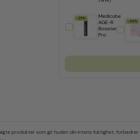
Medicube
-25%
AGE-R
-30%
Booster
kr
352
Pro
gte produkter som gir huden din intens fuktighet, forbedrer e