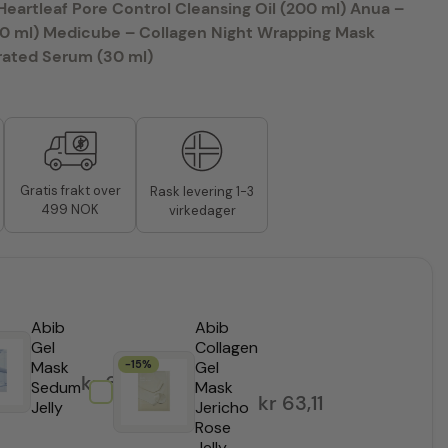
Heartleaf Pore Control Cleansing Oil (200 ml)
Anua –
0 ml)
Medicube – Collagen Night Wrapping Mask
ated Serum (30 ml)
Gratis frakt over
Rask levering 1-3
499 NOK
virkedager
Abib
Abib
Gel
Collagen
Mask
-15%
Gel
kr
63,11
Sedum
Mask
30
kr
63,11
Jelly
Jericho
Rose
Jelly