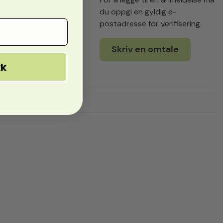
0
du oppgi en gyldig e-
0
postadresse for verifisering.
0
0
Skriv en omtale
kk