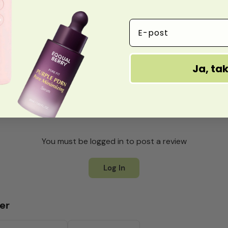
Email Address
Ja, ta
You must be logged in to post a review
Log In
er