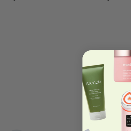
5.0
★