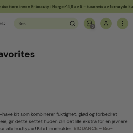
ere innen K-beauty i Norge
4,9 av 5 – tusenvis av fornøyde kunder
Søk
ED
etter:
0
avorites
-have kit som kombinerer fuktighet, glød og forbedret
pleie, gir dette settet huden din det lille ekstra for en jevnere
or alle hudtyper! Kitet inneholder:
BIODANCE – Bio-