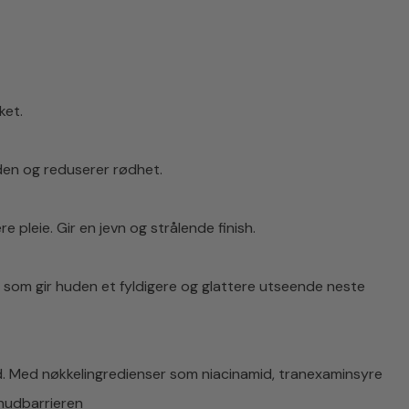
ket.
den og reduserer rødhet.
leie. Gir en jevn og strålende finish.
 som gir huden et fyldigere og glattere utseende neste
d. Med nøkkelingredienser som niacinamid, tranexaminsyre
 hudbarrieren