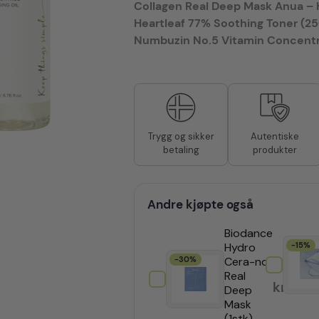
Collagen Real Deep Mask
Anua – 
Heartleaf 77% Soothing Toner (25
Numbuzin No.5 Vitamin Concentr
Autentiske
Trygg og sikker
produkter
betaling
Andre kjøpte også
Biodance
Hydro
-15%
-30%
Cera-nol
Real
kr
55,
Deep
Mask
(1stk)