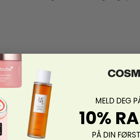
Produktanmeldelser
MELD DEG P
10% R
PÅ DIN FØRS