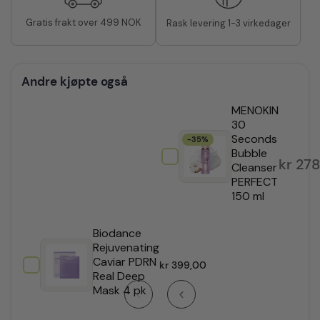
Gratis frakt over 499 NOK
Rask levering 1-3 virkedager
Andre kjøpte også
MENOKIN
30
Seconds
-35%
Bubble
kr
278
Cleanser
PERFECT
150 ml
Biodance
Rejuvenating
Caviar PDRN
kr
399,00
Real Deep
Mask 4 pk