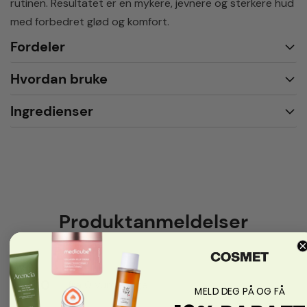
rutinen. Resultatet er en mykere, jevnere og sterkere hud
med forbedret glød og komfort.
Fordeler
Hvordan bruke
Ingredienser
Produktanmeldelser
0.0
fra 0 vurderinger
MELD DEG PÅ OG FÅ