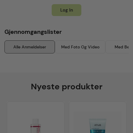
Log In
Gjennomgangslister
Alle Anmeldelser
Med Foto Og Video
Med Besk
Nyeste produkter