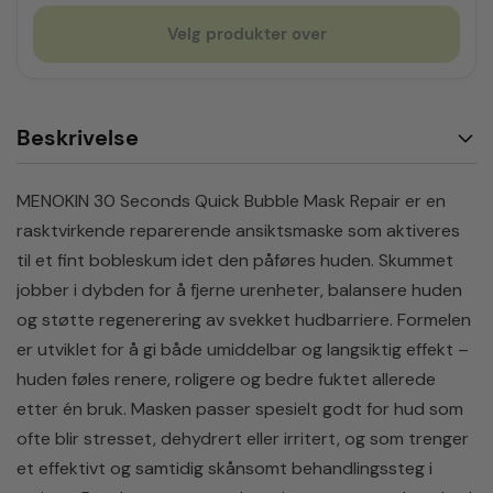
Velg produkter over
Beskrivelse
MENOKIN 30 Seconds Quick Bubble Mask Repair er en
rasktvirkende reparerende ansiktsmaske som aktiveres
til et fint bobleskum idet den påføres huden. Skummet
jobber i dybden for å fjerne urenheter, balansere huden
og støtte regenerering av svekket hudbarriere. Formelen
er utviklet for å gi både umiddelbar og langsiktig effekt –
huden føles renere, roligere og bedre fuktet allerede
etter én bruk. Masken passer spesielt godt for hud som
ofte blir stresset, dehydrert eller irritert, og som trenger
et effektivt og samtidig skånsomt behandlingssteg i