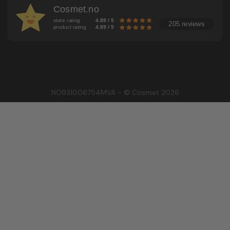
Cosmet.no
store rating
4.89 / 5
205 reviews
product rating
4.89 / 5
NO931006754MVA - © Cosmet 2026