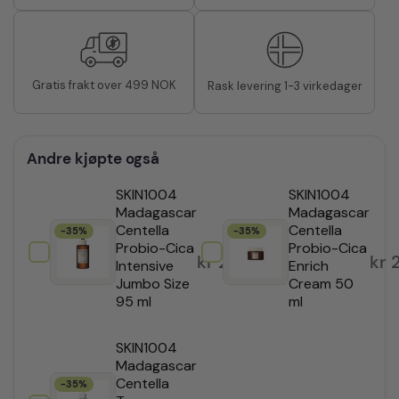
Gratis frakt over 499 NOK
Rask levering 1-3 virkedager
Andre kjøpte også
SKIN1004
SKIN1004
Madagascar
Madagascar
Centella
Centella
-35%
-35%
Probio-Cica
Probio-Cica
kr
259,35
kr
2
Intensive
Enrich
Jumbo Size
Cream 50
95 ml
ml
SKIN1004
Madagascar
Centella
-35%