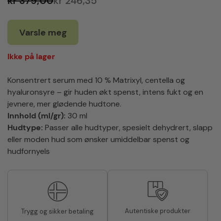
kr 379,00
kr 246,35
Varsle meg
Ikke på lager
Konsentrert serum med 10 % Matrixyl, centella og
hyaluronsyre – gir huden økt spenst, intens fukt og en
jevnere, mer glødende hudtone.
Innhold (ml/gr):
30 ml
Hudtype:
Passer alle hudtyper, spesielt dehydrert, slapp
eller moden hud som ønsker umiddelbar spenst og
hudfornyels
Autentiske produkter
Trygg og sikker betaling