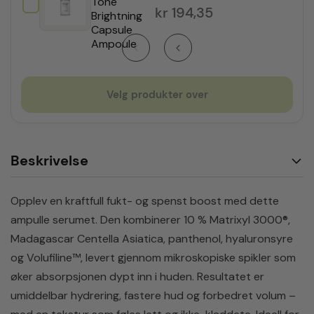
Tone
kr
194,35
Brightning
Capsule
Ampoule
Velg produkter over
Beskrivelse
Opplev en kraftfull fukt- og spenst boost med dette
ampulle serumet. Den kombinerer 10 % Matrixyl 3000®,
Madagascar Centella Asiatica, panthenol, hyaluronsyre
og Volufiline™, levert gjennom mikroskopiske spikler som
øker absorpsjonen dypt inn i huden. Resultatet er
umiddelbar hydrering, fastere hud og forbedret volum –