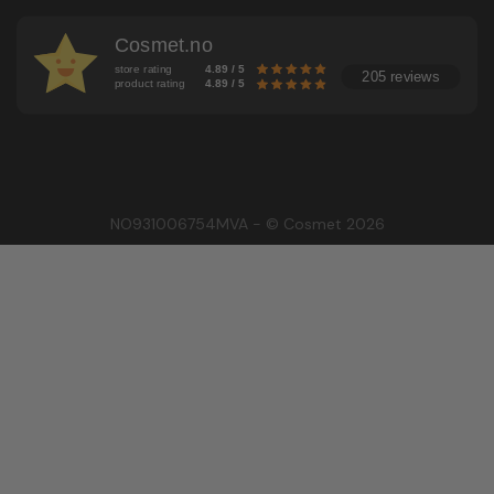
Cosmet.no
store rating
4.89 / 5
205 reviews
product rating
4.89 / 5
NO931006754MVA - © Cosmet 2026