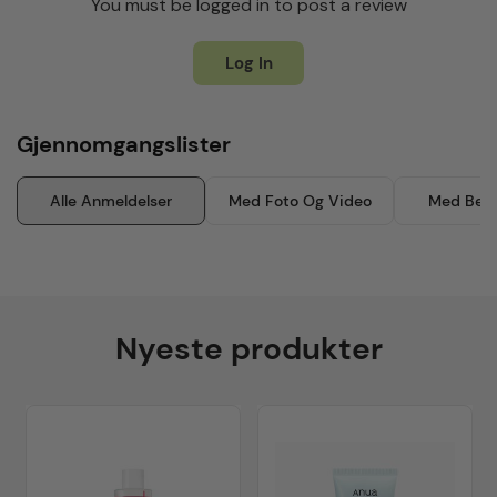
You must be logged in to post a review
Log In
Gjennomgangslister
Alle Anmeldelser
Med Foto Og Video
Med Besk
Nyeste produkter