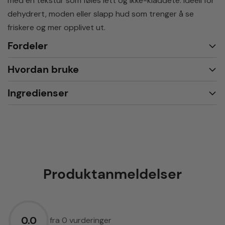
med en tekstur som føles lett og ikke-kladdete. Ideell for
dehydrert, moden eller slapp hud som trenger å se
friskere og mer opplivet ut.
Fordeler
Hvordan bruke
Ingredienser
Produktanmeldelser
0.0
fra 0 vurderinger